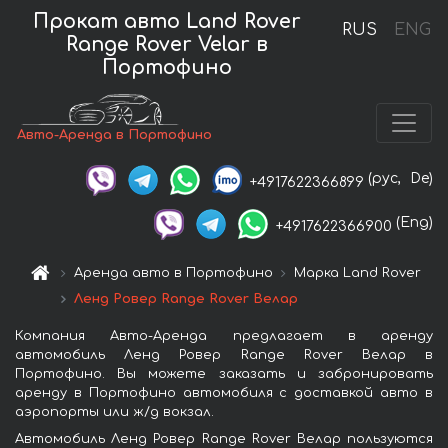
Прокат авто Land Rover
RUS
ENG
Range Rover Velar в
Портофино
Авто-Аренда в Портофино
(рус,
De)
+4917622366899
(Eng)
+4917622366900
Аренда авто в Портофино
Марка Land Rover
Ленд Ровер Range Rover Велар
Компания Авто-Аренда предлагает в аренду
автомобиль Ленд Ровер Range Rover Велар в
Портофино. Вы можете заказать и забронировать
аренду в Портофино автомобиля с доставкой авто в
аэропорты или ж/д вокзал.
Автомобиль Ленд Ровер Range Rover Велар пользуются