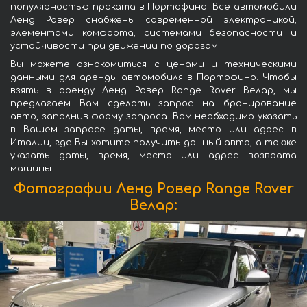
популярностью проката в Портофино. Все автомобили
Ленд Ровер снабжены современной электроникой,
элементами комфорта, системами безопасности и
устойчивости при движении по дорогам.
Вы можете ознакомиться с ценами и техническими
данными для аренды автомобиля в Портофино. Чтобы
взять в аренду Ленд Ровер Range Rover Велар, мы
предлагаем Вам сделать запрос на бронирование
авто, заполнив форму запроса. Вам необходимо указать
в Вашем запросе даты, время, место или адрес в
Италии, где Вы хотите получить данный авто, а также
указать даты, время, место или адрес возврата
машины.
Фотографии Ленд Ровер Range Rover
Велар: