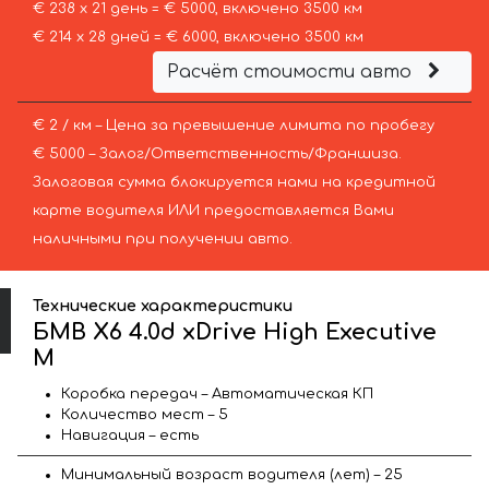
€ 238 х 21 день = € 5000, включено 3500 км
€ 214 х 28 дней = € 6000, включено 3500 км
Расчёт стоимости авто
€ 2 / км – Цена за превышение лимита по пробегу
€ 5000 – Залог/Ответственность/Франшиза.
Залоговая сумма блокируется нами на кредитной
карте водителя ИЛИ предоставляется Вами
наличными при получении авто.
Технические характеристики
БМВ X6 4.0d xDrive High Executive
M
Коробка передач – Автоматическая КП
Количество мест – 5
Навигация – есть
Минимальный возраст водителя (лет) – 25