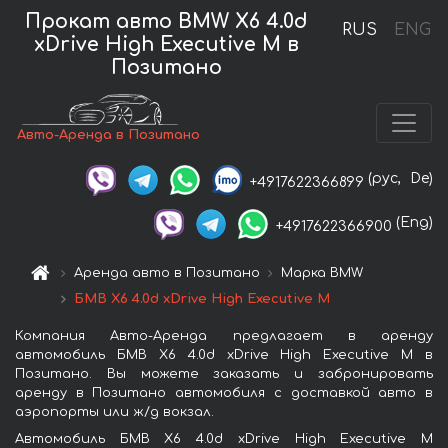
Прокат авто BMW X6 4.0d
RUS
ENG
xDrive High Executive M в
Позитано
Авто-Аренда в Позитано
(рус,
De)
+4917622366899
(Eng)
+4917622366900
Аренда авто в Позитано
Марка BMW
БМВ X6 4.0d xDrive High Executive M
Компания Авто-Аренда предлагает в аренду
автомобиль БМВ X6 4.0d xDrive High Executive M в
Позитано. Вы можете заказать и забронировать
аренду в Позитано автомобиля с доставкой авто в
аэропорты или ж/д вокзал.
Автомобиль БМВ X6 4.0d xDrive High Executive M