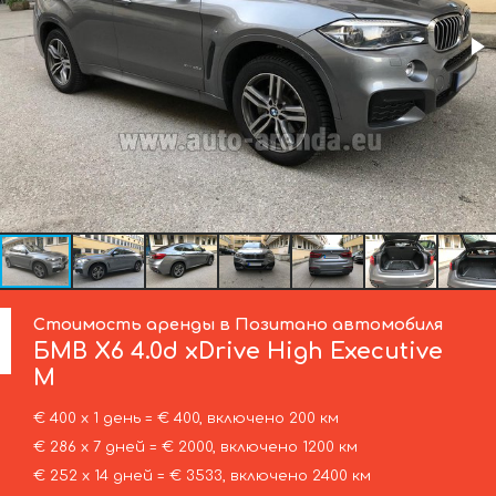
Стоимость аренды в Позитано автомобиля
БМВ
X6 4.0d xDrive High Executive
M
€ 400 х 1 день = € 400, включено 200 км
€ 286 х 7 дней = € 2000, включено 1200 км
€ 252 х 14 дней = € 3533, включено 2400 км