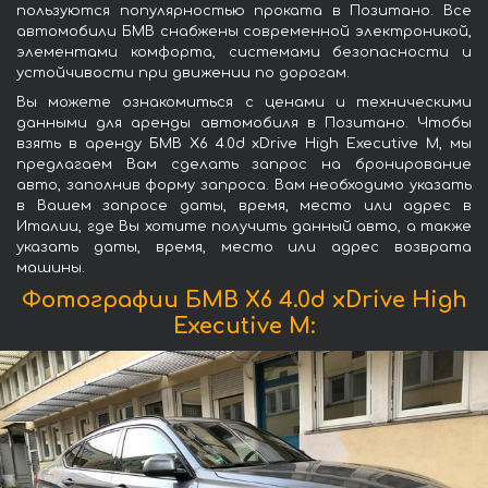
пользуются популярностью проката в Позитано. Все
автомобили БМВ снабжены современной электроникой,
элементами комфорта, системами безопасности и
устойчивости при движении по дорогам.
Вы можете ознакомиться с ценами и техническими
данными для аренды автомобиля в Позитано. Чтобы
взять в аренду БМВ X6 4.0d xDrive High Executive M, мы
предлагаем Вам сделать запрос на бронирование
авто, заполнив форму запроса. Вам необходимо указать
в Вашем запросе даты, время, место или адрес в
Италии, где Вы хотите получить данный авто, а также
указать даты, время, место или адрес возврата
машины.
Фотографии БМВ X6 4.0d xDrive High
Executive M: