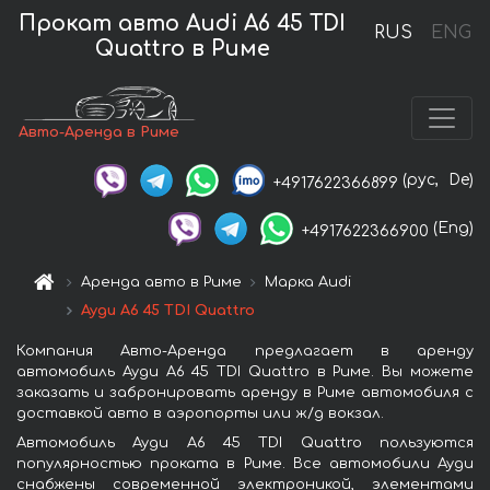
Прокат авто Audi A6 45 TDI
RUS
ENG
Quattro в Риме
Авто-Аренда в Риме
(рус,
De)
+4917622366899
(Eng)
+4917622366900
Аренда авто в Риме
Марка Audi
Ауди A6 45 TDI Quattro
Компания Авто-Аренда предлагает в аренду
автомобиль Ауди A6 45 TDI Quattro в Риме. Вы можете
заказать и забронировать аренду в Риме автомобиля с
доставкой авто в аэропорты или ж/д вокзал.
Автомобиль Ауди A6 45 TDI Quattro пользуются
популярностью проката в Риме. Все автомобили Ауди
снабжены современной электроникой, элементами