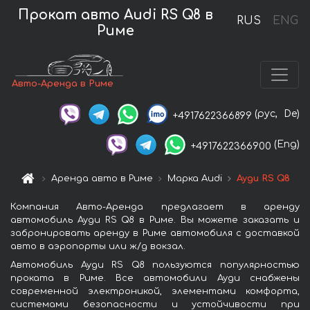
Прокат авто Audi RS Q8 в
RUS
ENG
Риме
Авто-Аренда в Риме
(рус,
De)
+4917622366899
(Eng)
+4917622366900
Аренда авто в Риме
Марка Audi
Ауди RS Q8
Компания Авто-Аренда предлагает в аренду
автомобиль Ауди RS Q8 в Риме. Вы можете заказать и
забронировать аренду в Риме автомобиля с доставкой
авто в аэропорты или ж/д вокзал.
Автомобиль Ауди RS Q8 пользуются популярностью
проката в Риме. Все автомобили Ауди снабжены
современной электроникой, элементами комфорта,
системами безопасности и устойчивости при