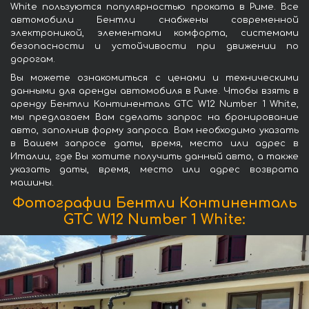
White пользуются популярностью проката в Риме. Все
автомобили Бентли снабжены современной
электроникой, элементами комфорта, системами
безопасности и устойчивости при движении по
дорогам.
Вы можете ознакомиться с ценами и техническими
данными для аренды автомобиля в Риме. Чтобы взять в
аренду Бентли Континенталь GTC W12 Number 1 White,
мы предлагаем Вам сделать запрос на бронирование
авто, заполнив форму запроса. Вам необходимо указать
в Вашем запросе даты, время, место или адрес в
Италии, где Вы хотите получить данный авто, а также
указать даты, время, место или адрес возврата
машины.
Фотографии Бентли Континенталь
GTC W12 Number 1 White: