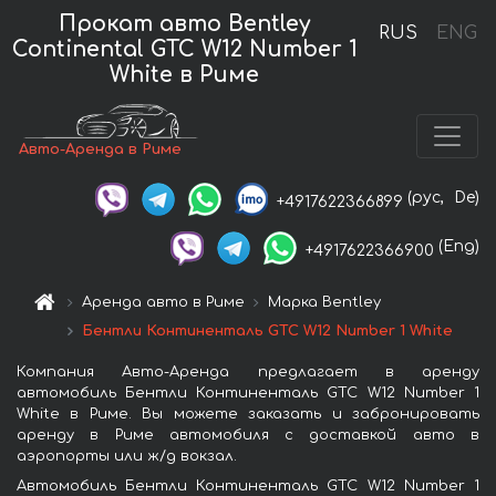
Прокат авто Bentley
RUS
ENG
Continental GTC W12 Number 1
White в Риме
Авто-Аренда в Риме
(рус,
De)
+4917622366899
(Eng)
+4917622366900
Аренда авто в Риме
Марка Bentley
Бентли Континенталь GTC W12 Number 1 White
Компания Авто-Аренда предлагает в аренду
автомобиль Бентли Континенталь GTC W12 Number 1
White в Риме. Вы можете заказать и забронировать
аренду в Риме автомобиля с доставкой авто в
аэропорты или ж/д вокзал.
Автомобиль Бентли Континенталь GTC W12 Number 1