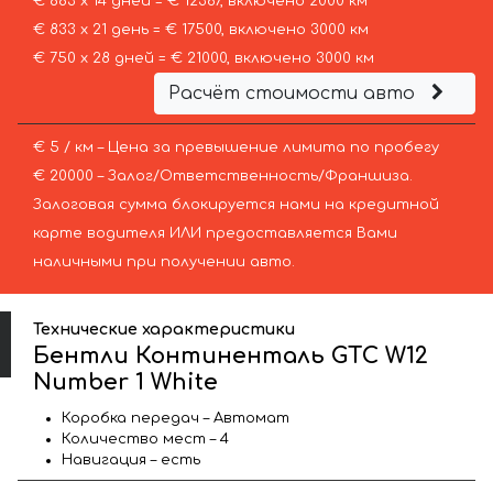
€ 883 х 14 дней = € 12367, включено 2000 км
€ 833 х 21 день = € 17500, включено 3000 км
€ 750 х 28 дней = € 21000, включено 3000 км
Расчёт стоимости авто
€ 5 / км – Цена за превышение лимита по пробегу
€ 20000 – Залог/Ответственность/Франшиза.
Залоговая сумма блокируется нами на кредитной
карте водителя ИЛИ предоставляется Вами
наличными при получении авто.
Технические характеристики
Бентли Континенталь GTC W12
Number 1 White
Коробка передач – Автомат
Количество мест – 4
Навигация – есть