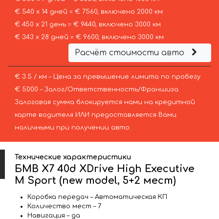
€ 540 х 14 дней = € 7560, включено 2000 км
€ 450 х 21 день = € 9440, включено 3000 км
€ 343 х 28 дней = € 9600, включено 3000 км
Расчёт стоимости авто
€ 3.5 / км – Цена за превышение лимита по пробегу
€ 5000 – Залог/Ответственность/Франшиза.
Залоговая сумма блокируется нами на кредитной
карте водителя ИЛИ предоставляется Вами
наличными при получении авто.
Технические характеристики
БМВ X7 40d XDrive High Executive
M Sport (new model, 5+2 мест)
Коробка передач – Автоматическая КП
Количество мест – 7
Навигация – да