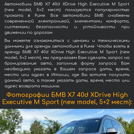
Автомобиль БМВ X7 40d XDrive High Executive M Sport
(new model, 5+2 мест) пользуются популярностью
проката в Риме. Все автомобили БМВ снабжены
современной электроникой, элементами комфорта,
системами безопасности и устойчивости при
движении по дорогам.
Вы можете ознакомиться с ценами и техническими
данными для аренды автомобиля в Риме. Чтобы взять в
аренду БМВ X7 40d XDrive High Executive M Sport (new
model, 5+2 мест), мы предлагаем Вам сделать запрос на
бронирование авто, заполнив форму запроса. Вам
необходимо указать в Вашем запросе даты, время,
место или адрес в Италии, где Вы хотите получить
данный авто, а также указать даты, время, место или
адрес возврата машины.
Фотографии БМВ X7 40d XDrive High
Executive M Sport (new model, 5+2 мест):