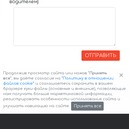
водителем)
ОТПРАВИТЬ
×
Продолжив просмотр сайта или нажав
"Принять
все"
, вы даёте согласие на
”Политику в отношении
файлов cookie”
и соглашаетесь сохранить в вашем
браузере куки-файлы (основные и внешние), позволяющие
нам получать больше маркетинговой информации,
регистрировать особенности использования сайта и
Авторские права © 2026 Авто-Аренда
Cookie Policy
Принять все
улучшать навигацию на сайте.
Политика конфиденциальности