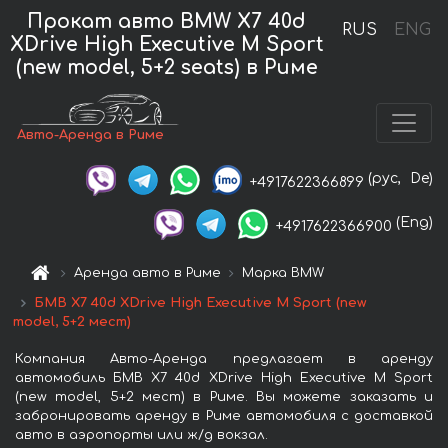
Прокат авто BMW X7 40d
RUS
ENG
XDrive High Executive M Sport
(new model, 5+2 seats) в Риме
Авто-Аренда в Риме
(рус,
De)
+4917622366899
(Eng)
+4917622366900
Аренда авто в Риме
Марка BMW
БМВ X7 40d XDrive High Executive M Sport (new
model, 5+2 мест)
Компания Авто-Аренда предлагает в аренду
автомобиль БМВ X7 40d XDrive High Executive M Sport
(new model, 5+2 мест) в Риме. Вы можете заказать и
забронировать аренду в Риме автомобиля с доставкой
авто в аэропорты или ж/д вокзал.