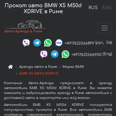
Прокат авто BMW X5 M50d
RUS
ENG
XDRIVE в Риме
Авто-Аренда в Риме
(рус,
De)
+4917622366899
(Eng)
+4917622366900
Аренда авто в Риме
Марка BMW
БМВ X5 M50d XDRIVE
Компания Авто-Аренда предлагает в аренду
автомобиль БМВ X5 M50d XDRIVE в Риме. Вы можете
заказать и забронировать аренду в Риме автомобиля с
доставкой авто в аэропорты или ж/д вокзал.
Автомобиль БМВ X5 M50d XDRIVE пользуются
популярностью проката в Риме. Все автомобили БМВ
снабжены современной электроникой, элементами