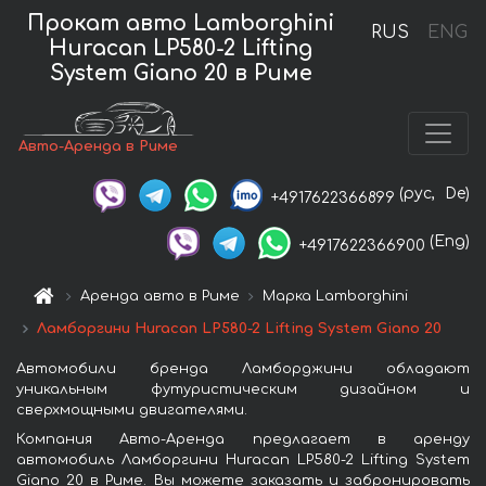
Прокат авто Lamborghini
RUS
ENG
Huracan LP580-2 Lifting
System Giano 20 в Риме
Авто-Аренда в Риме
(рус,
De)
+4917622366899
(Eng)
+4917622366900
Аренда авто в Риме
Марка Lamborghini
Ламборгини Huracan LP580-2 Lifting System Giano 20
Автомобили бренда Ламборджини обладают
уникальным футуристическим дизайном и
сверхмощными двигателями.
Компания Авто-Аренда предлагает в аренду
автомобиль Ламборгини Huracan LP580-2 Lifting System
Giano 20 в Риме. Вы можете заказать и забронировать