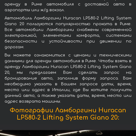
аренду в Риме автомобиля с доставкой авто в
аэропорты или ж/д вокзал.
Автомобиль Ламборгини Huracan LP580-2 Lifting System
Giano 20 пользуются популярностью проката в Риме.
Все автомобили Ламборгини снабжены современной
электроникой, элементами комфорта, системами
безопасности и устойчивости при движении по
дорогам.
Вы можете ознакомиться с ценами и техническими
данными для аренды автомобиля в Риме. Чтобы взять в
аренду Ламборгини Huracan LP580-2 Lifting System Giano
20, мы предлагаем Вам сделать запрос на
бронирование авто, заполнив форму запроса. Вам
необходимо указать в Вашем запросе даты, время,
место или адрес в Италии, где Вы хотите получить
данный авто, а также указать даты, время, место или
адрес возврата машины.
Фотографии Ламборгини Huracan
LP580-2 Lifting System Giano 20: