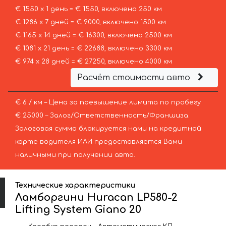
€ 1550 х 1 день = € 1550, включено 250 км
€ 1286 х 7 дней = € 9000, включено 1500 км
€ 1165 х 14 дней = € 16300, включено 2500 км
€ 1081 х 21 день = € 22688, включено 3300 км
€ 974 х 28 дней = € 27250, включено 4000 км
Расчёт стоимости авто
€ 6 / км – Цена за превышение лимита по пробегу
€ 25000 – Залог/Ответственность/Франшиза.
Залоговая сумма блокируется нами на кредитной
карте водителя ИЛИ предоставляется Вами
наличными при получении авто.
Технические характеристики
Ламборгини Huracan LP580-2
Lifting System Giano 20