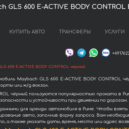
h GLS 600 E-ACTIVE BODY CONTROL B
КУПИТЬ АВТО
ТРАНСФЕРЫ
УСЛУГИ
+491762
GLS 600 E-ACTIVE BODY CONTROL чёрный
мобиль Maybach GLS 600 E-ACTIVE BODY CONTROL чёр
орты или ж/д вокзал.
OL чёрный пользуются популярностью проката в Ри
зопасности и устойчивости при движении по дорогам.
данными для аренды автомобиля в Риме. Чтобы взят
ирование авто, заполнив форму запроса. Вам необходи
о, а также указать даты, время, место или адрес во