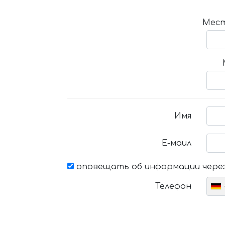
Мест
Имя
Е-маил
оповещать об информации через
Телефон