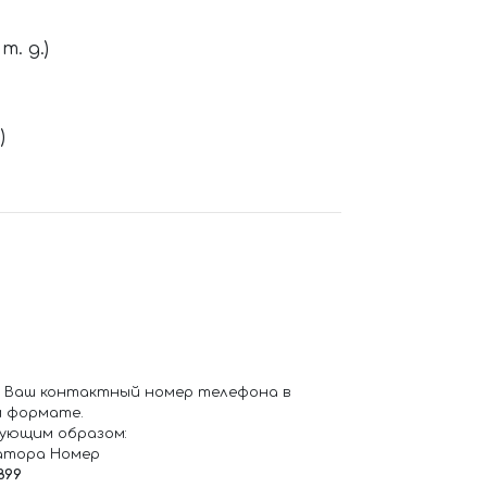
. д.)
)
 Ваш контактный номер телефона в
 формате.
ующим образом:
атора Номер
899