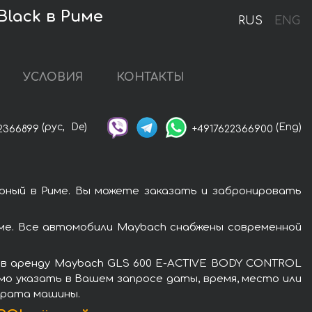
lack в Риме
RUS
ENG
УСЛОВИЯ
КОНТАКТЫ
(рус,
De)
(Eng)
2366899
+4917622366900
ный в Риме. Вы можете заказать и забронировать
ме. Все автомобили Maybach снабжены современной
ь в аренду Maybach GLS 600 E-ACTIVE BODY CONTROL
мо указать в Вашем запросе даты, время, место или
зврата машины.