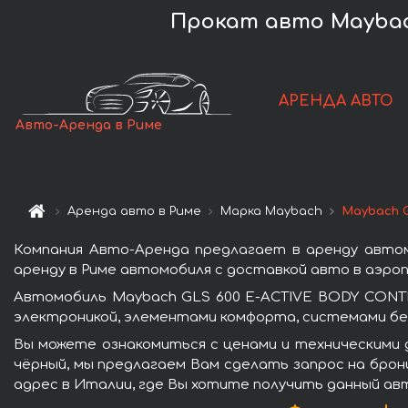
Прокат авто Maybac
АРЕНДА АВТО
Авто-Аренда в Риме
Аренда авто в Риме
Марка Maybach
Maybach 
Компания Авто-Аренда предлагает в аренду авто
аренду в Риме автомобиля с доставкой авто в аэроп
Автомобиль Maybach GLS 600 E-ACTIVE BODY CONTR
электроникой, элементами комфорта, системами бе
Вы можете ознакомиться с ценами и техническими 
чёрный, мы предлагаем Вам сделать запрос на брон
адрес в Италии, где Вы хотите получить данный авт