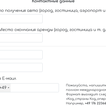
Контактные данные
о получения авто (город, гостиница, аэропорт и т
Место окончания аренды (город, гостиница и т. д.
 Е-маил
Пожалуйста, напишит
+49
полном международно
Формат выглядит сле
+Код_страны Код_опе
Например,
+49 176 2236