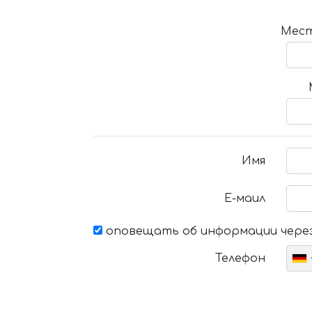
Мест
Имя
Е-маил
оповещать об информации через
Телефон