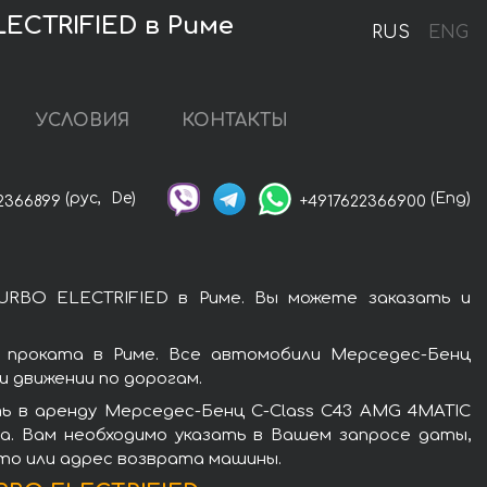
ECTRIFIED в Риме
RUS
ENG
УСЛОВИЯ
КОНТАКТЫ
(рус,
De)
(Eng)
2366899
+4917622366900
URBO ELECTRIFIED в Риме. Вы можете заказать и
 проката в Риме. Все автомобили Мерседес-Бенц
 движении по дорогам.
ь в аренду Мерседес-Бенц C-Class C43 AMG 4MATIC
а. Вам необходимо указать в Вашем запросе даты,
сто или адрес возврата машины.