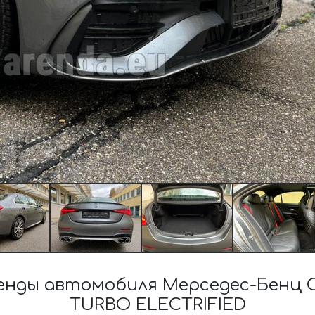
нды автомобиля Мерседес-Бенц C
TURBO ELECTRIFIED