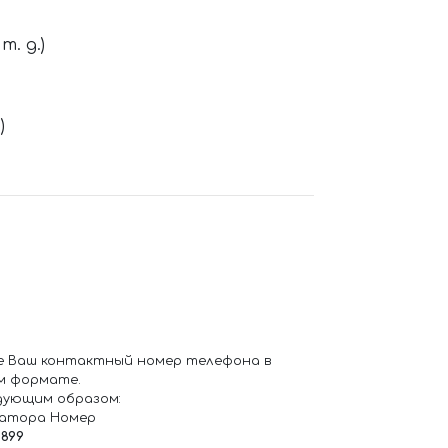
. д.)
)
е Ваш контактный номер телефона в
м формате.
дующим образом:
ратора Номер
6899