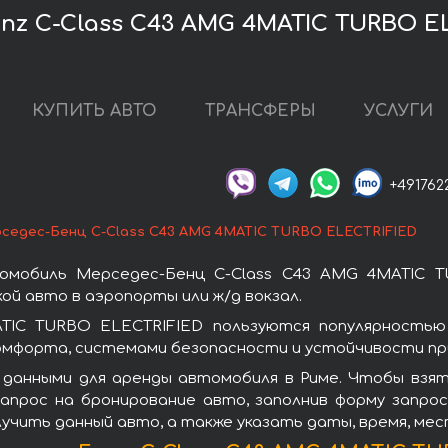
z C-Class C43 AMG 4MATIC TURBO EL
КУПИТЬ АВТО
ТРАНСФЕРЫ
УСЛУГИ
+491762
седес-Бенц C-Class C43 AMG 4MATIC TURBO ELECTRIFIED
омобиль Мерседес-Бенц C-Class C43 AMG 4MATIC T
ой авто в аэропорты или ж/д вокзал.
TIC TURBO ELECTRIFIED пользуются популярностью
омфорта, системами безопасности и устойчивости при
 данными для аренды автомобиля в Риме. Чтобы взят
апрос на бронирование авто, заполнив форму запрос
лучить данный авто, а также указать даты, время, ме