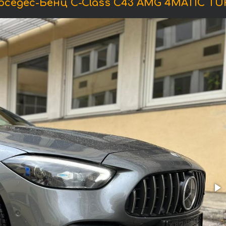
едес-Бенц C-Class C43 AMG 4MATIC TU