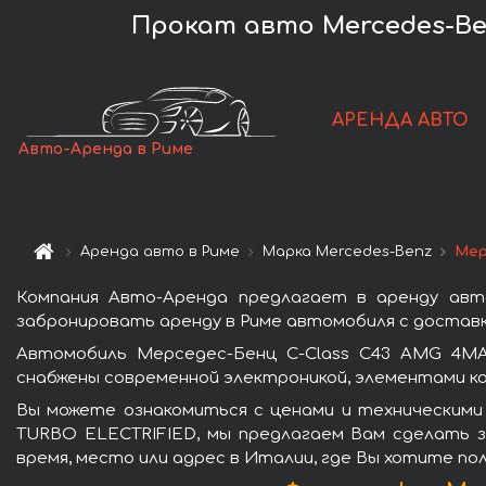
Прокат авто Mercedes-Ben
АРЕНДА АВТО
Авто-Аренда в Риме
Аренда авто в Риме
Марка Mercedes-Benz
Мер
Компания Авто-Аренда предлагает в аренду авт
забронировать аренду в Риме автомобиля с доставк
Автомобиль Мерседес-Бенц C-Class C43 AMG 4MA
снабжены современной электроникой, элементами к
Вы можете ознакомиться с ценами и техническими
TURBO ELECTRIFIED, мы предлагаем Вам сделать з
время, место или адрес в Италии, где Вы хотите по