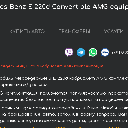
s-Benz E 220d Convertible AMG equi
КУПИТЬ АВТО
ТРАНСФЕРЫ
УСЛУГИ
+491762
седес-Бенц E 220d кабриолет AMG комплектация
обиль Мерседес-Бенц E 220d кабриолет AMG комплект
орты или ж/д вокзал.
 комплектация пользуются популярностью проката
системами безопасности и устойчивости при движении
 данными для аренды автомобиля в Риме. Чтобы вз
на бронирование авто, заполнив форму запроса. Вам
данный авто, а также указать даты, время, место ил