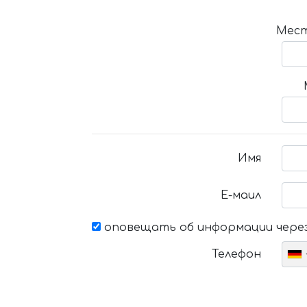
Мест
Имя
Е-маил
оповещать об информации через
Телефон