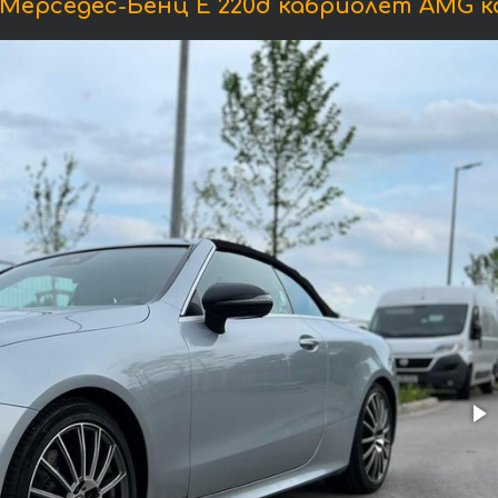
Мерседес-Бенц E 220d кабриолет AMG к