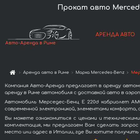
Прокат авто Mercede
АРЕНДА АВТО
Авто-Аренда в Риме
Аренда авто в Риме
Марка Mercedes-Benz
Мер
Компания Авто-Аренда предлагает в аренду автом
аренду в Риме автомобиля с доставкой авто в аэроп
Автомобиль Мерседес-Бенц E 220d кабриолет AMG
современной электроникой, элементами комфорта, 
Вы можете ознакомиться с ценами и техническими
комплектация, мы предлагаем Вам сделать запрос 
место или адрес в Италии, где Вы хотите получить 