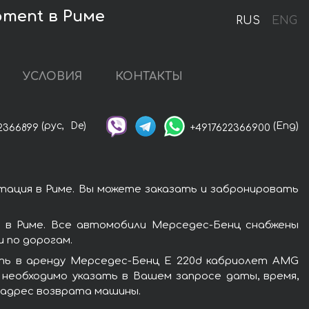
pment в Риме
RUS
ENG
УСЛОВИЯ
КОНТАКТЫ
(рус,
De)
(Eng)
2366899
+4917622366900
ация в Риме. Вы можете заказать и забронировать
 в Риме. Все автомобили Мерседес-Бенц снабжены
 по дорогам.
ять в аренду Мерседес-Бенц E 220d кабриолет AMG
 необходимо указать в Вашем запросе даты, время,
и адрес возврата машины.