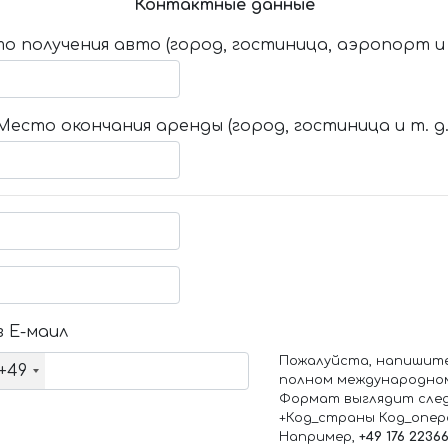
Контактные данные
о получения авто (город, гостиница, аэропорт и т
Место окончания аренды (город, гостиница и т. д.
 Е-маил
Пожалуйста, напишит
+49
полном международно
Формат выглядит сле
+Код_страны Код_опе
Например,
+49 176 2236