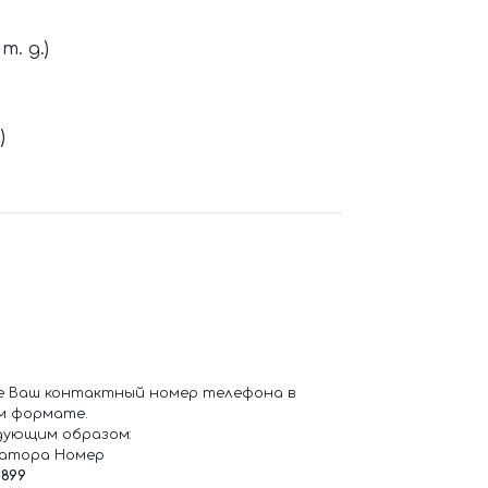
. д.)
)
е Ваш контактный номер телефона в
м формате.
дующим образом:
ратора Номер
6899