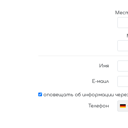
Мест
Имя
Е-маил
оповещать об информации через
Телефон