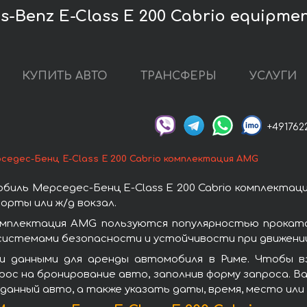
-Benz E-Class E 200 Cabrio equipme
КУПИТЬ АВТО
ТРАНСФЕРЫ
УСЛУГИ
+491762
седес-Бенц E-Class E 200 Cabrio комплектация AMG
иль Мерседес-Бенц E-Class E 200 Cabrio комплектац
орты или ж/д вокзал.
комплектация AMG пользуются популярностью прокат
системами безопасности и устойчивости при движении
 данными для аренды автомобиля в Риме. Чтобы вз
ос на бронирование авто, заполнив форму запроса. Ва
данный авто, а также указать даты, время, место ил