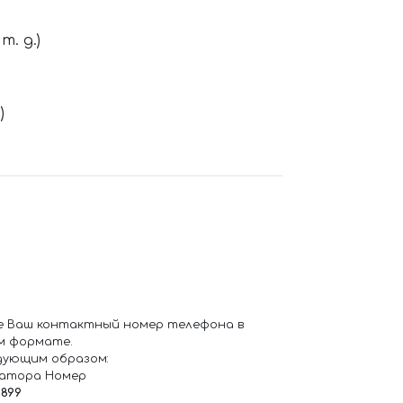
. д.)
)
е Ваш контактный номер телефона в
м формате.
дующим образом:
ратора Номер
6899