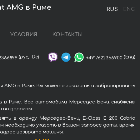
nt AMG в Риме
RUS
ENG
УСЛОВИЯ
КОНТАКТЫ
(рус,
De)
(Eng)
2366899
+4917622366900
ия AMG в Риме. Вы можете заказать и забронировать
а в Риме. Все автомобили Мерседес-Бенц снабжены
 по дорогам.
ять в аренду Мерседес-Бенц E-Class E 200 Cabrio
м необходимо указать в Вашем запросе даты, время,
и адрес возврата машины.