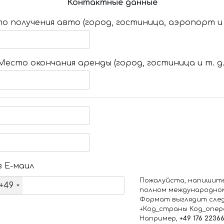
Контактные данные
о получения авто (город, гостиница, аэропорт и т
Место окончания аренды (город, гостиница и т. д.
 Е-маил
Пожалуйста, напишит
+49
полном международно
Формат выглядит сле
+Код_страны Код_опе
Например,
+49 176 2236