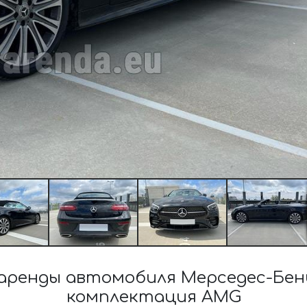
ренды автомобиля Мерседес-Бенц E
комплектация AMG