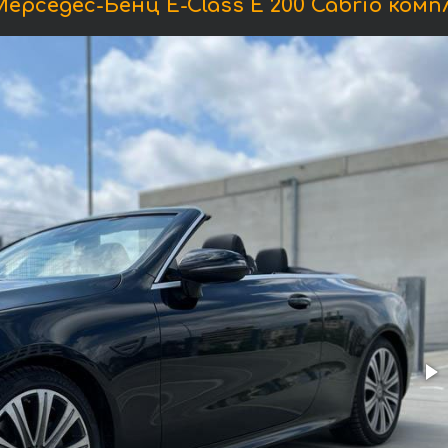
рседес-Бенц E-Class E 200 Cabrio ком