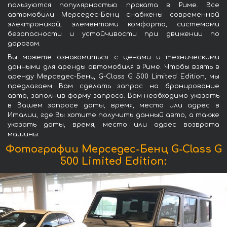
пользуются популярностью проката в Риме. Все
автомобили Мерседес-Бенц снабжены современной
электроникой, элементами комфорта, системами
безопасности и устойчивости при движении по
дорогам.
Вы можете ознакомиться с ценами и техническими
данными для аренды автомобиля в Риме. Чтобы взять в
аренду Мерседес-Бенц G-Class G 500 Limited Edition, мы
предлагаем Вам сделать запрос на бронирование
авто, заполнив форму запроса. Вам необходимо указать
в Вашем запросе даты, время, место или адрес в
Италии, где Вы хотите получить данный авто, а также
указать даты, время, место или адрес возврата
машины.
Фотографии Мерседес-Бенц G-Class G
500 Limited Edition: