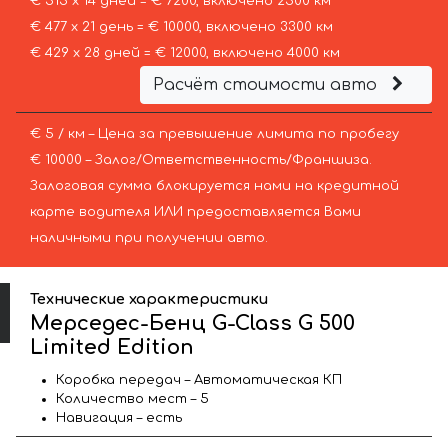
€ 515 х 14 дней = € 7200, включено 2500 км
€ 477 х 21 день = € 10000, включено 3300 км
€ 429 х 28 дней = € 12000, включено 4000 км
Расчёт стоимости авто
€ 5 / км – Цена за превышение лимита по пробегу
€ 10000 – Залог/Ответственность/Франшиза.
Залоговая сумма блокируется нами на кредитной
карте водителя ИЛИ предоставляется Вами
наличными при получении авто.
Технические характеристики
Мерседес-Бенц G-Class G 500
Limited Edition
Коробка передач – Автоматическая КП
Количество мест – 5
Навигация – есть