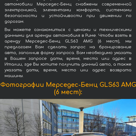
автомобили Мерседес-Бенц снабжены современной
электроникой, элементами комфорта, системами
безопасности и устойчивости при движении по
дорогам.
Вы можете ознакомиться с ценами и техническими
данными для аренды автомобиля в Риме. Чтобы взять в
аренду Мерседес-Бенц GLS63 AMG (6 мест), мы
предлагаем Вам сделать запрос на бронирование
авто, заполнив форму запроса. Вам необходимо указать
в Вашем запросе даты, время, место или адрес в
Италии, где Вы хотите получить данный авто, а также
указать даты, время, место или адрес возврата
машины.
Фотографии Мерседес-Бенц GLS63 AMG
(6 мест):