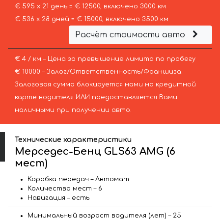
€ 595 х 21 день = € 12500, включено 3000 км
€ 536 х 28 дней = € 15000, включено 3500 км
Расчёт стоимости авто
€ 4 / км – Цена за превышение лимита по пробегу
€ 10000 – Залог/Ответственность/Франшиза.
Залоговая сумма блокируется нами на кредитной
карте водителя ИЛИ предоставляется Вами
наличными при получении авто.
Технические характеристики
Мерседес-Бенц GLS63 AMG (6
мест)
Коробка передач – Автомат
Количество мест – 6
Навигация – есть
Минимальный возраст водителя (лет) – 25