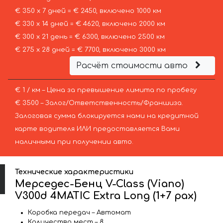
€ 350 х 7 дней = € 2450, включено 1000 км
€ 330 х 14 дней = € 4620, включено 2000 км
€ 300 х 21 день = € 6300, включено 2500 км
€ 275 х 28 дней = € 7700, включено 3000 км
Расчёт стоимости авто
€ 1 / км – Цена за превышение лимита по пробегу
€ 3500 – Залог/Ответственность/Франшиза.
Залоговая сумма блокируется нами на кредитной
карте водителя ИЛИ предоставляется Вами
наличными при получении авто.
Технические характеристики
Мерседес-Бенц V-Class (Viano)
V300d 4MATIC Extra Long (1+7 pax)
Коробка передач – Автомат
Количество мест – 8