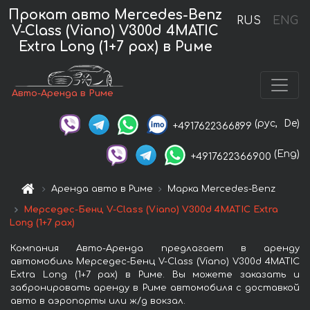
Прокат авто Mercedes-Benz
RUS
ENG
V-Class (Viano) V300d 4MATIC
Extra Long (1+7 pax) в Риме
Авто-Аренда в Риме
(рус,
De)
+4917622366899
(Eng)
+4917622366900
Аренда авто в Риме
Марка Mercedes-Benz
Мерседес-Бенц V-Class (Viano) V300d 4MATIC Extra
Long (1+7 pax)
Компания Авто-Аренда предлагает в аренду
автомобиль Мерседес-Бенц V-Class (Viano) V300d 4MATIC
Extra Long (1+7 pax) в Риме. Вы можете заказать и
забронировать аренду в Риме автомобиля с доставкой
авто в аэропорты или ж/д вокзал.