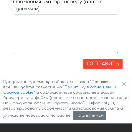
автомобиля или трансферу (авто с
водителем)
ОТПРАВИТЬ
×
Продолжив просмотр сайта или нажав
"Принять
все"
, вы даёте согласие на
”Политику в отношении
файлов cookie”
и соглашаетесь сохранить в вашем
браузере куки-файлы (основные и внешние), позволяющие
нам получать больше маркетинговой информации,
регистрировать особенности использования сайта и
Авторские права © 2026 Авто-Аренда
Cookie Policy
Принять все
улучшать навигацию на сайте.