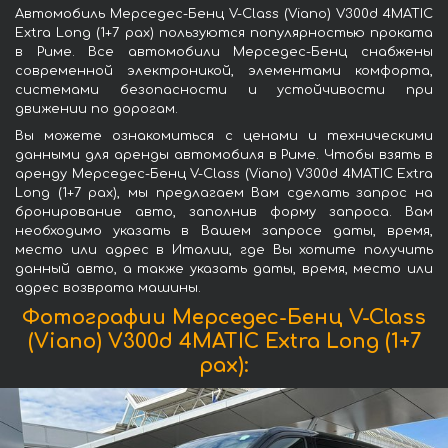
Автомобиль Мерседес-Бенц V-Class (Viano) V300d 4MATIC
Extra Long (1+7 pax) пользуются популярностью проката
в Риме. Все автомобили Мерседес-Бенц снабжены
современной электроникой, элементами комфорта,
системами безопасности и устойчивости при
движении по дорогам.
Вы можете ознакомиться с ценами и техническими
данными для аренды автомобиля в Риме. Чтобы взять в
аренду Мерседес-Бенц V-Class (Viano) V300d 4MATIC Extra
Long (1+7 pax), мы предлагаем Вам сделать запрос на
бронирование авто, заполнив форму запроса. Вам
необходимо указать в Вашем запросе даты, время,
место или адрес в Италии, где Вы хотите получить
данный авто, а также указать даты, время, место или
адрес возврата машины.
Фотографии Мерседес-Бенц V-Class
(Viano) V300d 4MATIC Extra Long (1+7
pax):