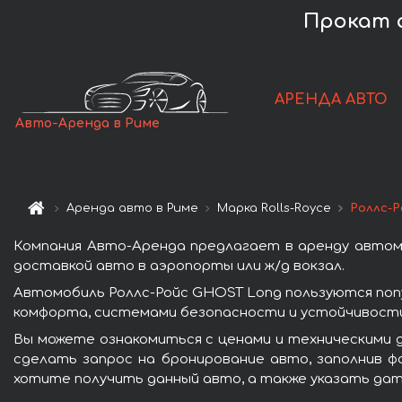
Прокат а
АРЕНДА АВТО
Авто-Аренда в Риме
Аренда авто в Риме
Марка Rolls-Royce
Роллс-
Компания Авто-Аренда предлагает в аренду автомо
доставкой авто в аэропорты или ж/д вокзал.
Автомобиль Роллс-Ройс GHOST Long пользуются поп
комфорта, системами безопасности и устойчивости 
Вы можете ознакомиться с ценами и техническими д
сделать запрос на бронирование авто, заполнив ф
хотите получить данный авто, а также указать дат