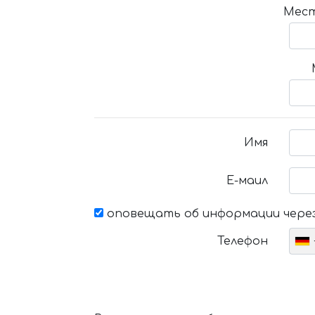
Мест
Имя
Е-маил
оповещать об информации через
Телефон