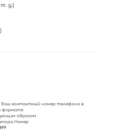
. д.)
)
 Ваш контактный номер телефона в
 формате.
ующим образом:
атора Номер
899