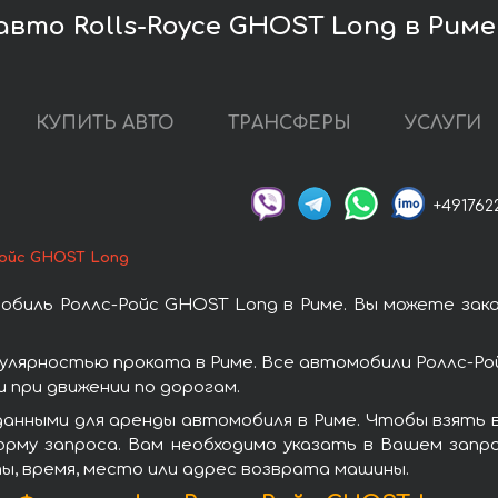
вто Rolls-Royce GHOST Long в Риме
КУПИТЬ АВТО
ТРАНСФЕРЫ
УСЛУГИ
+491762
Ройс GHOST Long
биль Роллс-Ройс GHOST Long в Риме. Вы можете зак
улярностью проката в Риме. Все автомобили Роллс-Ро
при движении по дорогам.
анными для аренды автомобиля в Риме. Чтобы взять 
орму запроса. Вам необходимо указать в Вашем запро
ы, время, место или адрес возврата машины.