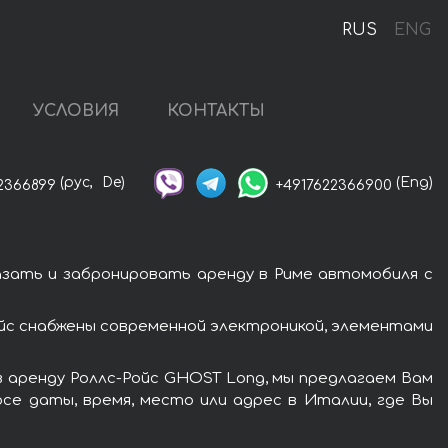
RUS
ENG
УСЛОВИЯ
КОНТАКТЫ
(рус,
De)
(Eng)
2366899
+4917622366900
азать и забронировать аренду в Риме автомобиля с
йс снабжены современной электроникой, элементами
в аренду Роллс-Ройс GHOST Long, мы предлагаем Вам
се даты, время, место или адрес в Италии, где Вы