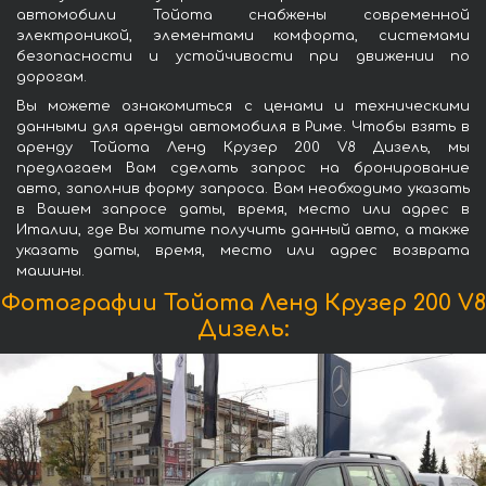
автомобили Тойота снабжены современной
электроникой, элементами комфорта, системами
безопасности и устойчивости при движении по
дорогам.
Вы можете ознакомиться с ценами и техническими
данными для аренды автомобиля в Риме. Чтобы взять в
аренду Тойота Ленд Крузер 200 V8 Дизель, мы
предлагаем Вам сделать запрос на бронирование
авто, заполнив форму запроса. Вам необходимо указать
в Вашем запросе даты, время, место или адрес в
Италии, где Вы хотите получить данный авто, а также
указать даты, время, место или адрес возврата
машины.
Фотографии Тойота Ленд Крузер 200 V8
Дизель: