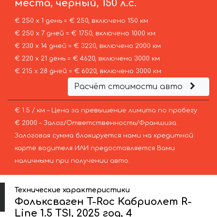
места, чёрный, 150 л.с.
€ 250 х 1 день = € 250, включено 150 км
€ 250 х 7 дней = € 1750, включено 1000 км
€ 230 х 14 дней = € 3220, включено 2000 км
€ 220 х 21 день = € 4620, включено 3000 км
€ 215 х 28 дней = € 6020, включено 3000 км
Расчёт стоимости авто
€ 1.5 / км – Цена за превышение лимита по пробегу
€ 2000 – Залог/Ответственность/Франшиза.
Залоговая сумма блокируется нами на кредитной
карте водителя ИЛИ предоставляется Вами
наличными при получении авто.
Технические характеристики
Фольксваген T-Roc Кабриолет R-
Line 1.5 TSI, 2025 год, 4