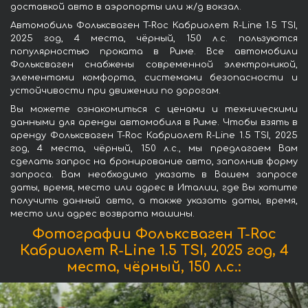
доставкой авто в аэропорты или ж/д вокзал.
Автомобиль Фольксваген T-Roc Кабриолет R-Line 1.5 TSI,
2025 год, 4 места, чёрный, 150 л.с. пользуются
популярностью проката в Риме. Все автомобили
Фольксваген снабжены современной электроникой,
элементами комфорта, системами безопасности и
устойчивости при движении по дорогам.
Вы можете ознакомиться с ценами и техническими
данными для аренды автомобиля в Риме. Чтобы взять в
аренду Фольксваген T-Roc Кабриолет R-Line 1.5 TSI, 2025
год, 4 места, чёрный, 150 л.с., мы предлагаем Вам
сделать запрос на бронирование авто, заполнив форму
запроса. Вам необходимо указать в Вашем запросе
даты, время, место или адрес в Италии, где Вы хотите
получить данный авто, а также указать даты, время,
место или адрес возврата машины.
Фотографии Фольксваген T-Roc
Кабриолет R-Line 1.5 TSI, 2025 год, 4
места, чёрный, 150 л.с.: