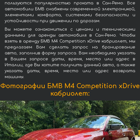
пользуются популярностью проката в Сан-Ремо. Все
автомобили БМВ снабжены современной электроникой,
элементами комфорта, системами безопасности и
устойчивости при движении по дорогам.
Вы можете ознакомиться с ценами и техническими
данными для аренды автомобиля в Сан-Ремо. Чтобы
взять в аренду БМВ M4 Competition xDrive кабриолет, мы
предлагаем Вам сделать запрос на бронирование
авто, заполнив форму запроса. Вам необходимо указать
в Вашем запросе даты, время, место или адрес в
Италии, где Вы хотите получить данный авто, а также
указать даты, время, место или адрес возврата
машины.
Фотографии БМВ M4 Competition xDrive
кабриолет: