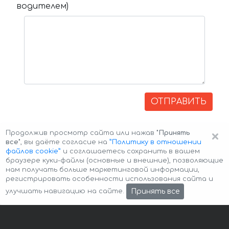
водителем)
ОТПРАВИТЬ
×
Продолжив просмотр сайта или нажав
"Принять
все"
, вы даёте согласие на
”Политику в отношении
файлов cookie”
и соглашаетесь сохранить в вашем
браузере куки-файлы (основные и внешние), позволяющие
нам получать больше маркетинговой информации,
регистрировать особенности использования сайта и
Авторские права © 2026 Авто-Аренда
Cookie Policy
Принять все
улучшать навигацию на сайте.
Политика конфиденциальности