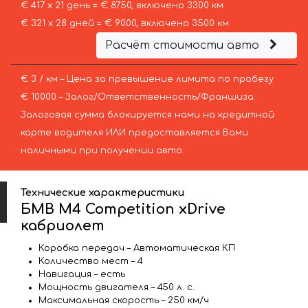
€ 417 х 21 день = € 8750, включено 3300 км
€ 321 х 28 дней = € 9000, включено 3500 км
Расчёт стоимости авто
€ 3 / км – Цена за превышение лимита по пробегу
€ 10000 – Залог/Ответственность/Франшиза.
Залоговая сумма блокируется нами на кредитной
карте водителя ИЛИ предоставляется Вами
наличными при получении авто.
Технические характеристики
БМВ M4 Competition xDrive
кабриолет
Коробка передач – Автоматическая КП
Количество мест – 4
Навигация – есть
Мощность двигателя – 450 л. с.
Максимальная скорость – 250 км/ч