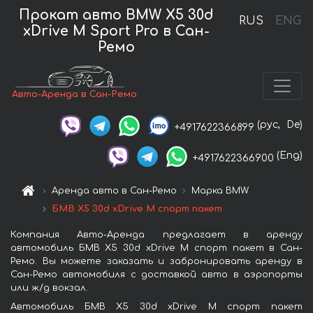
Прокат авто BMW X5 30d
RUS
ENG
xDrive M Sport Pro в Сан-
Ремо
Авто-Аренда в Сан-Ремо
(рус,
De)
+4917622366899
(Eng)
+4917622366900
Аренда авто в Сан-Ремо
Марка BMW
БМВ X5 30d xDrive M спорт пакет
Компания Авто-Аренда предлагает в аренду
автомобиль БМВ X5 30d xDrive M спорт пакет в Сан-
Ремо. Вы можете заказать и забронировать аренду в
Сан-Ремо автомобиля с доставкой авто в аэропорты
или ж/д вокзал.
Автомобиль БМВ X5 30d xDrive M спорт пакет