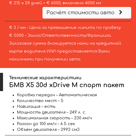
€ 215 х 28 дней = € 6000, включено 4000 км
Расчёт стоимости авто
€ 2 / км – Цена за превышение лимита по пробегу
€ 5000 – Залог/Ответственность/Франшиза.
Залоговая сумма блокируется нами на кредитной
карте водителя ИЛИ предоставляется Вами
наличными при получении авто.
Технические характеристики
БМВ X5 30d xDrive M спорт пакет
Коробка передач – Автоматическая
Количество мест – 5
Навигация – есть
Мощность двигателя – 249 л. с.
Максимальная скорость – 230 км/ч
Разгон до 100 км/ч – 6.5 сек
Объём двигателя – 2993 см3