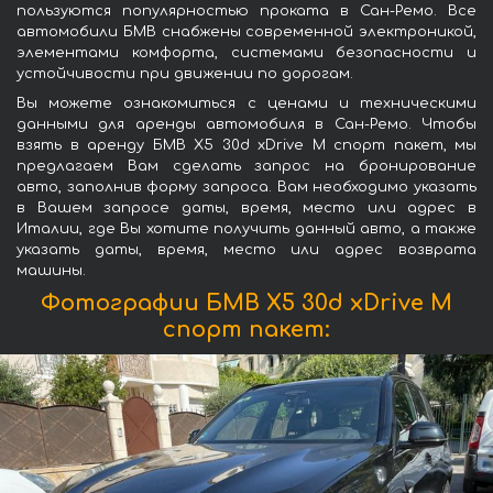
пользуются популярностью проката в Сан-Ремо. Все
автомобили БМВ снабжены современной электроникой,
элементами комфорта, системами безопасности и
устойчивости при движении по дорогам.
Вы можете ознакомиться с ценами и техническими
данными для аренды автомобиля в Сан-Ремо. Чтобы
взять в аренду БМВ X5 30d xDrive M спорт пакет, мы
предлагаем Вам сделать запрос на бронирование
авто, заполнив форму запроса. Вам необходимо указать
в Вашем запросе даты, время, место или адрес в
Италии, где Вы хотите получить данный авто, а также
указать даты, время, место или адрес возврата
машины.
Фотографии БМВ X5 30d xDrive M
спорт пакет: