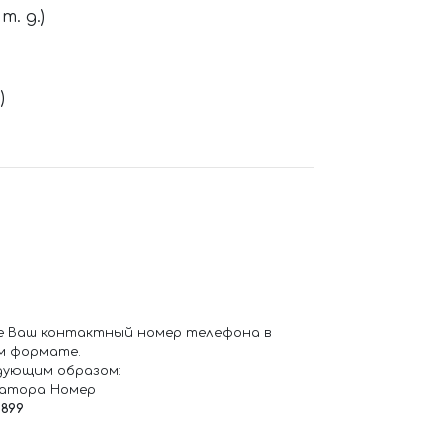
. д.)
)
е Ваш контактный номер телефона в
м формате.
дующим образом:
ратора Номер
6899