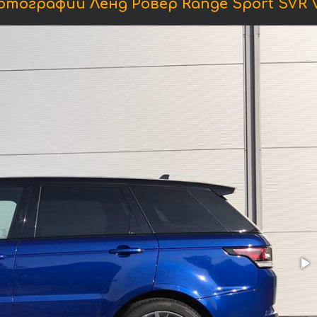
отографии Ленд Ровер Range Sport SVR V