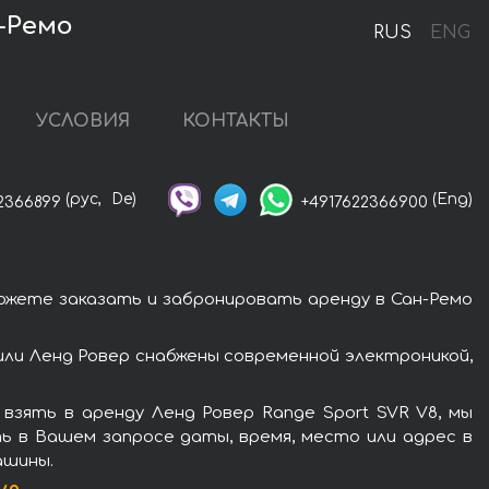
н-Ремо
RUS
ENG
УСЛОВИЯ
КОНТАКТЫ
(рус,
De)
(Eng)
2366899
+4917622366900
можете заказать и забронировать аренду в Сан-Ремо
или Ленд Ровер снабжены современной электроникой,
взять в аренду Ленд Ровер Range Sport SVR V8, мы
ь в Вашем запросе даты, время, место или адрес в
ашины.