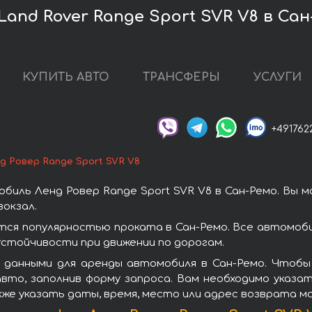
and Rover Range Sport SVR V8 в Са
КУПИТЬ АВТО
ТРАНСФЕРЫ
УСЛУГИ
+491762
д Ровер Range Sport SVR V8
иль Ленд Ровер Range Sport SVR V8 в Сан-Ремо. Вы 
окзал.
тся популярностью проката в Сан-Ремо. Все автомоб
стойчивости при движении по дорогам.
данными для аренды автомобиля в Сан-Ремо. Чтобы 
вто, заполнив форму запроса. Вам необходимо указат
кже указать даты, время, место или адрес возврата м