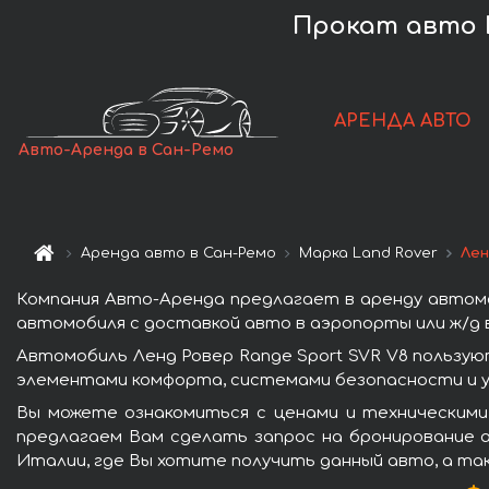
Прокат авто L
АРЕНДА АВТО
Авто-Аренда в Сан-Ремо
Аренда авто в Сан-Ремо
Марка Land Rover
Лен
Компания Авто-Аренда предлагает в аренду автомоб
автомобиля с доставкой авто в аэропорты или ж/д в
Автомобиль Ленд Ровер Range Sport SVR V8 пользую
элементами комфорта, системами безопасности и у
Вы можете ознакомиться с ценами и техническими 
предлагаем Вам сделать запрос на бронирование а
Италии, где Вы хотите получить данный авто, а та