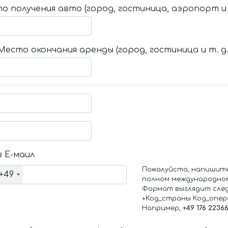
о получения авто (город, гостиница, аэропорт и т
Место окончания аренды (город, гостиница и т. д.
 Е-маил
Пожалуйста, напишит
+49
полном международно
Формат выглядит сле
+Код_страны Код_опе
Например,
+49 176 2236