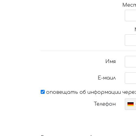
Мест
Имя
Е-маил
оповещать об информации через
Телефон