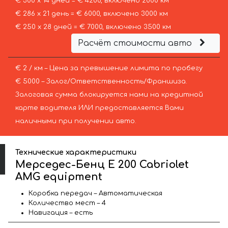
€ 300 х 14 дней = € 4200, включено 2000 км
€ 286 х 21 день = € 6000, включено 3000 км
€ 250 х 28 дней = € 7000, включено 3500 км
Расчёт стоимости авто
€ 2 / км – Цена за превышение лимита по пробегу
€ 5000 – Залог/Ответственность/Франшиза.
Залоговая сумма блокируется нами на кредитной
карте водителя ИЛИ предоставляется Вами
наличными при получении авто.
Технические характеристики
Мерседес-Бенц E 200 Cabriolet
AMG equipment
Коробка передач – Автоматическая
Количество мест – 4
Навигация – есть