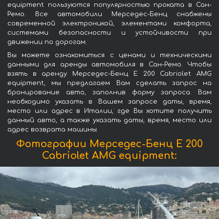
equipment пользуются популярностью проката в Сан-
Ремо. Все автомобили Мерседес-Бенц снабжены
современной электроникой, элементами комфорта,
системами безопасности и устойчивости при
движении по дорогам.
Вы можете ознакомиться с ценами и техническими
данными для аренды автомобиля в Сан-Ремо. Чтобы
взять в аренду Мерседес-Бенц E 200 Cabriolet AMG
equipment, мы предлагаем Вам сделать запрос на
бронирование авто, заполнив форму запроса. Вам
необходимо указать в Вашем запросе даты, время,
место или адрес в Италии, где Вы хотите получить
данный авто, а также указать даты, время, место или
адрес возврата машины.
Фотографии Мерседес-Бенц E 200
Cabriolet AMG equipment: