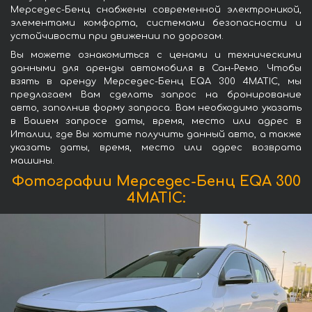
Мерседес-Бенц снабжены современной электроникой,
элементами комфорта, системами безопасности и
устойчивости при движении по дорогам.
Вы можете ознакомиться с ценами и техническими
данными для аренды автомобиля в Сан-Ремо. Чтобы
взять в аренду Мерседес-Бенц EQA 300 4MATIC, мы
предлагаем Вам сделать запрос на бронирование
авто, заполнив форму запроса. Вам необходимо указать
в Вашем запросе даты, время, место или адрес в
Италии, где Вы хотите получить данный авто, а также
указать даты, время, место или адрес возврата
машины.
Фотографии Мерседес-Бенц EQA 300
4MATIC: