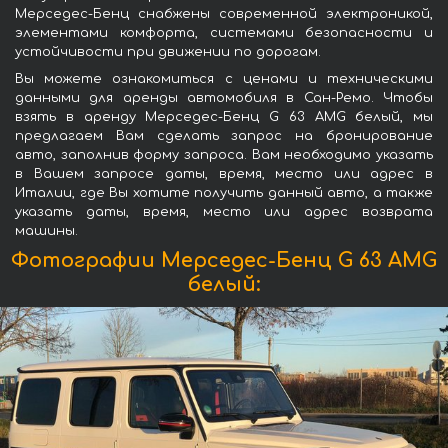
Мерседес-Бенц снабжены современной электроникой,
элементами комфорта, системами безопасности и
устойчивости при движении по дорогам.
Вы можете ознакомиться с ценами и техническими
данными для аренды автомобиля в Сан-Ремо. Чтобы
взять в аренду Мерседес-Бенц G 63 AMG белый, мы
предлагаем Вам сделать запрос на бронирование
авто, заполнив форму запроса. Вам необходимо указать
в Вашем запросе даты, время, место или адрес в
Италии, где Вы хотите получить данный авто, а также
указать даты, время, место или адрес возврата
машины.
Фотографии Мерседес-Бенц G 63 AMG
белый: