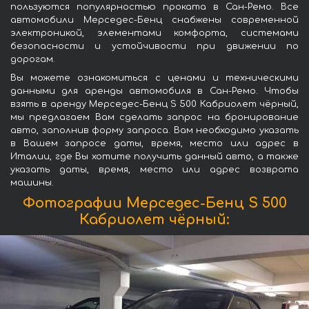
пользуются популярностью проката в Сан-Ремо. Все
автомобили Мерседес-Бенц снабжены современной
электроникой, элементами комфорта, системами
безопасности и устойчивости при движении по
дорогам.
Вы можете ознакомиться с ценами и техническими
данными для аренды автомобиля в Сан-Ремо. Чтобы
взять в аренду Мерседес-Бенц S 500 Кабриолет чёрный,
мы предлагаем Вам сделать запрос на бронирование
авто, заполнив форму запроса. Вам необходимо указать
в Вашем запросе даты, время, место или адрес в
Италии, где Вы хотите получить данный авто, а также
указать даты, время, место или адрес возврата
машины.
Фотографии Мерседес-Бенц S 500
Кабриолет чёрный: