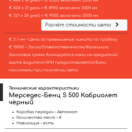
€ 464 х 14 дней = € 6500, включено 2200 км
€ 424 х 21 день = € 8900, включено 3000 км
€ 321 х 28 дней = € 9000, включено 3500 км
Расчёт стоимости авто
€ 3 / км – Цена за превышение лимита по пробегу
€ 10000 – Залог/Ответственность/Франшиза.
Залоговая сумма блокируется нами на кредитной
карте водителя ИЛИ предоставляется Вами
наличными при получении авто.
Технические характеристики
Мерседес-Бенц S 500 Кабриолет
чёрный
Коробка передач – Автомат
Количество мест – 4
Навигация – есть