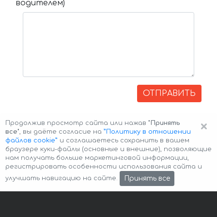
водителем)
ОТПРАВИТЬ
×
Продолжив просмотр сайта или нажав
"Принять
все"
, вы даёте согласие на
”Политику в отношении
файлов cookie”
и соглашаетесь сохранить в вашем
браузере куки-файлы (основные и внешние), позволяющие
нам получать больше маркетинговой информации,
регистрировать особенности использования сайта и
Авторские права © 2026 Авто-Аренда
Cookie Policy
Принять все
улучшать навигацию на сайте.
Политика конфиденциальности