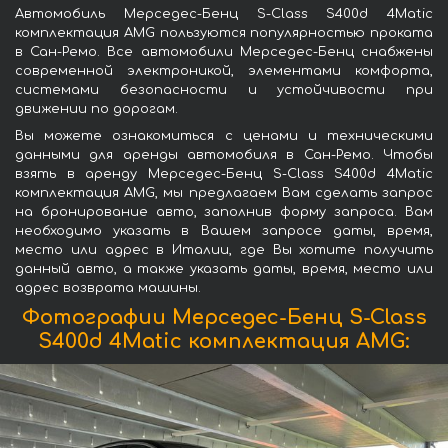
Автомобиль Мерседес-Бенц S-Class S400d 4Matic
комплектация AMG пользуются популярностью проката
в Сан-Ремо. Все автомобили Мерседес-Бенц снабжены
современной электроникой, элементами комфорта,
системами безопасности и устойчивости при
движении по дорогам.
Вы можете ознакомиться с ценами и техническими
данными для аренды автомобиля в Сан-Ремо. Чтобы
взять в аренду Мерседес-Бенц S-Class S400d 4Matic
комплектация AMG, мы предлагаем Вам сделать запрос
на бронирование авто, заполнив форму запроса. Вам
необходимо указать в Вашем запросе даты, время,
место или адрес в Италии, где Вы хотите получить
данный авто, а также указать даты, время, место или
адрес возврата машины.
Фотографии Мерседес-Бенц S-Class
S400d 4Matic комплектация AMG: