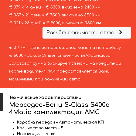
€ 379 х 14 дней = € 5300, включено 2400 км
€ 357 х 21 день = € 7500, включено 3500 км
€ 321 х 28 дней = € 9000, включено 3500 км
Расчёт стоимости авто
€ 3 / км – Цена за превышение лимита по пробегу
€ 6000 – Залог/Ответственность/Франшиза.
Залоговая сумма блокируется нами на кредитной
карте водителя ИЛИ предоставляется Вами
наличными при получении авто.
Технические характеристики
Мерседес-Бенц S-Class S400d
4Matic комплектация AMG
Коробка передач – Автоматическая КП
Количество мест – 5
Навигация – есть