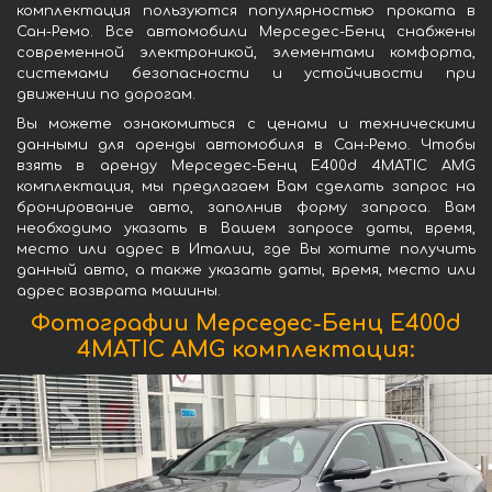
комплектация пользуются популярностью проката в
Сан-Ремо. Все автомобили Мерседес-Бенц снабжены
современной электроникой, элементами комфорта,
системами безопасности и устойчивости при
движении по дорогам.
Вы можете ознакомиться с ценами и техническими
данными для аренды автомобиля в Сан-Ремо. Чтобы
взять в аренду Мерседес-Бенц E400d 4MATIC AMG
комплектация, мы предлагаем Вам сделать запрос на
бронирование авто, заполнив форму запроса. Вам
необходимо указать в Вашем запросе даты, время,
место или адрес в Италии, где Вы хотите получить
данный авто, а также указать даты, время, место или
адрес возврата машины.
Фотографии Мерседес-Бенц E400d
4MATIC AMG комплектация: