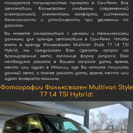
пользуются популярностью проката в Сан-Ремо. Все
автомобили Фольксваген снабжены современной
электроникой, элементами комфорта, системами
безопасности и устойчивости при движении по
дорогам.
Вы можете ознакомиться с ценами и техническими
данными для аренды автомобиля в Сан-Ремо. Чтобы
взять в аренду Фольксваген Multivan Style T7 1.4 TSI
Hybrid, мы предлагаем Вам сделать запрос на
бронирование авто, заполнив форму запроса. Вам
необходимо указать в Вашем запросе даты, время,
место или адрес в Италии, где Вы хотите получить
данный авто, а также указать даты, время, место или
адрес возврата машины.
Фотографии Фольксваген Multivan Style
T7 1.4 TSI Hybrid: