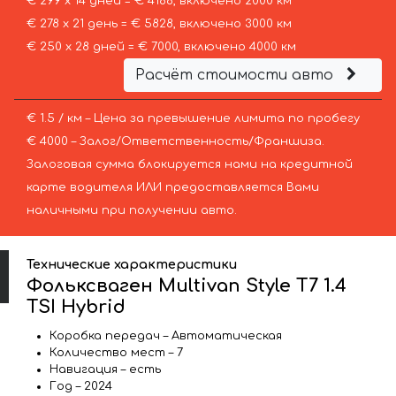
€ 299 х 14 дней = € 4186, включено 2000 км
€ 278 х 21 день = € 5828, включено 3000 км
€ 250 х 28 дней = € 7000, включено 4000 км
Расчёт стоимости авто
€ 1.5 / км – Цена за превышение лимита по пробегу
€ 4000 – Залог/Ответственность/Франшиза.
Залоговая сумма блокируется нами на кредитной
карте водителя ИЛИ предоставляется Вами
наличными при получении авто.
Технические характеристики
Фольксваген Multivan Style T7 1.4
TSI Hybrid
Коробка передач – Автоматическая
Количество мест – 7
Навигация – есть
Год – 2024