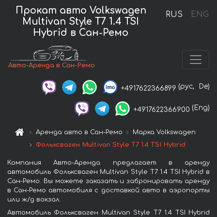
Прокат авто Volkswagen
RUS
ENG
Multivan Style T7 1.4 TSI
Hybrid в Сан-Ремо
Авто-Аренда в Сан-Ремо
(рус,
De)
+4917622366899
(Eng)
+4917622366900
Аренда авто в Сан-Ремо
Марка Volkswagen
Фольксваген Multivan Style T7 1.4 TSI Hybrid
Компания Авто-Аренда предлагает в аренду
автомобиль Фольксваген Multivan Style T7 1.4 TSI Hybrid в
Сан-Ремо. Вы можете заказать и забронировать аренду
в Сан-Ремо автомобиля с доставкой авто в аэропорты
или ж/д вокзал.
Автомобиль Фольксваген Multivan Style T7 1.4 TSI Hybrid