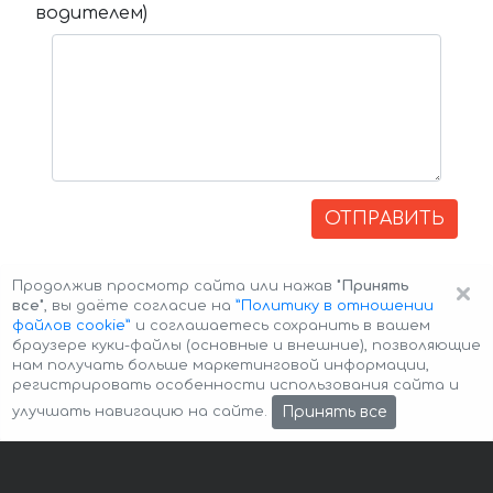
водителем)
ОТПРАВИТЬ
×
Продолжив просмотр сайта или нажав
"Принять
все"
, вы даёте согласие на
”Политику в отношении
файлов cookie”
и соглашаетесь сохранить в вашем
браузере куки-файлы (основные и внешние), позволяющие
нам получать больше маркетинговой информации,
регистрировать особенности использования сайта и
Авторские права © 2026 Авто-Аренда
Cookie Policy
Принять все
улучшать навигацию на сайте.
Политика конфиденциальности