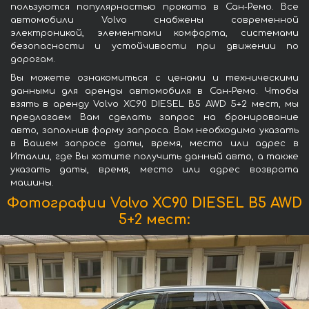
пользуются популярностью проката в Сан-Ремо. Все
автомобили Volvo снабжены современной
электроникой, элементами комфорта, системами
безопасности и устойчивости при движении по
дорогам.
Вы можете ознакомиться с ценами и техническими
данными для аренды автомобиля в Сан-Ремо. Чтобы
взять в аренду Volvo XC90 DIESEL B5 AWD 5+2 мест, мы
предлагаем Вам сделать запрос на бронирование
авто, заполнив форму запроса. Вам необходимо указать
в Вашем запросе даты, время, место или адрес в
Италии, где Вы хотите получить данный авто, а также
указать даты, время, место или адрес возврата
машины.
Фотографии Volvo XC90 DIESEL B5 AWD
5+2 мест: