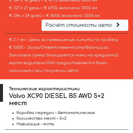
€ 341 х 14 дней = € 4770, включено 2400 км
€ 321 х 21 день = € 6750, включено 3500 км
€ 286 х 28 дней = € 8000, включено 3500 км
Расчёт стоимости авто
€ 2 / км – Цена за превышение лимита по пробегу
€ 5000 – Залог/Ответственность/Франшиза.
Залоговая сумма блокируется нами на кредитной
карте водителя ИЛИ предоставляется Вами
наличными при получении авто.
Технические характеристики
Volvo XC90 DIESEL B5 AWD 5+2
мест
Коробка передач – Автоматическая
Количество мест – 5+2
Навигация – есть