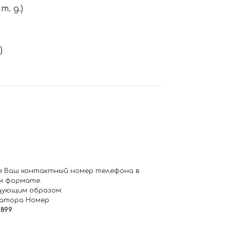
. д.)
)
е Ваш контактный номер телефона в
м формате.
дующим образом:
ратора Номер
6899