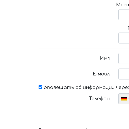
Мест
Имя
Е-маил
оповещать об информации через
Телефон