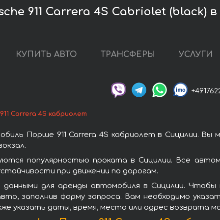
he 911 Carrera 4S Cabriolet (black) 
КУПИТЬ АВТО
ТРАНСФЕРЫ
УСЛУГИ
+491762
911 Carrera 4S кабриолет
биль Порше 911 Carrera 4S кабриолет в Сицилии. Вы 
окзал.
зуются популярностью проката в Сицилии. Все авто
стойчивости при движении по дорогам.
данными для аренды автомобиля в Сицилии. Чтобы в
вто, заполнив форму запроса. Вам необходимо указат
кже указать даты, время, место или адрес возврата м