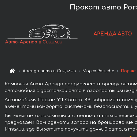
Прокат авто Porsc
АРЕНДА АВТО
Авто-Аренда в Сицилии
Аренда авто в Сицилии
Марка Porsche
Порше 
Компания Авто-Аренда предлагает в аренду автомо
автомобиля с доставкой авто в аэропорты или ж/д в
Автомобиль Порше 911 Carrera 4S кабриолет поль
элементами комфорта, системами безопасности и у
Вы можете ознакомиться с ценами и техническими 
предлагаем Вам сделать запрос на бронирование а
Италии, где Вы хотите получить данный авто, а та