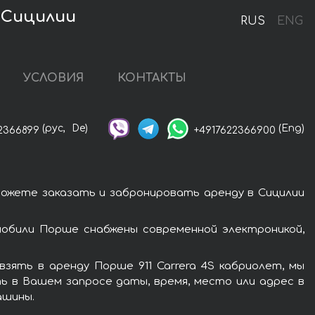
в Сицилии
RUS
ENG
УСЛОВИЯ
КОНТАКТЫ
(рус,
De)
(Eng)
2366899
+4917622366900
можете заказать и забронировать аренду в Сицилии
мобили Порше снабжены современной электроникой,
зять в аренду Порше 911 Carrera 4S кабриолет, мы
ь в Вашем запросе даты, время, место или адрес в
ашины.