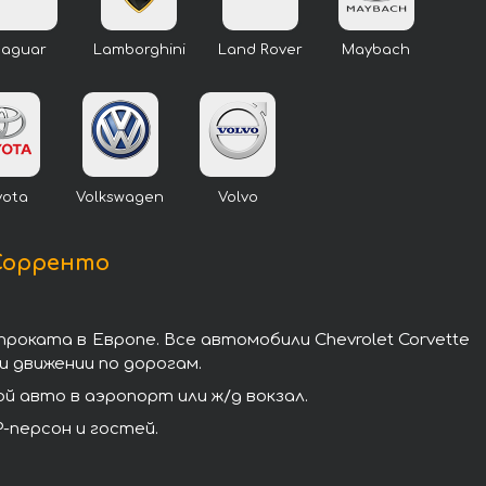
Jaguar
Lamborghini
Land Rover
Maybach
yota
Volkswagen
Volvo
 Сорренто
роката в Европе. Все автомобили Chevrolet Corvette
 движении по дорогам.
й авто в аэропорт или ж/д вокзал.
-персон и гостей.