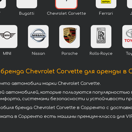
W
Bugatti
Chevrolet Corvette
Ferrari
MINI
Nissan
Porsche
Rolls-Royce
To
ренда Chevrolet Corvette для аренды в
то автомобили марки Chevrolet Corvette.
елей автомобилей, которые пользуются популярностью п
омфорта, системами безопасности и устойчивости при
иля бренда Chevrolet Corvette в Сорренто с доставко
роката в Сорренто есть машины премиум-класса для VIP