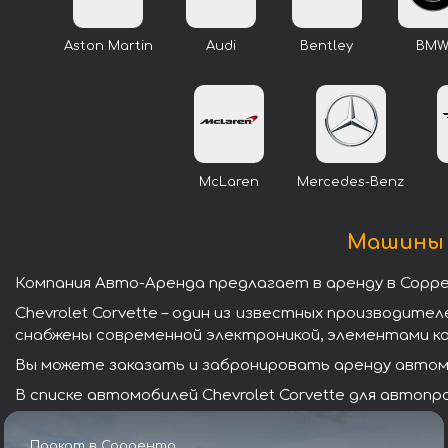
Aston Martin
Audi
Bentley
BM
McLaren
Mercedes-Benz
Машины б
Компания Авто-Аренда предлагает в аренду в Соррен
Chevrolet Corvette – один из известных производит
снабжены современной электроникой, элементами к
Вы можете заказать и забронировать аренду автомоб
В списке автомобилей Chevrolet Corvette для автоп
Прокат в Сорренто