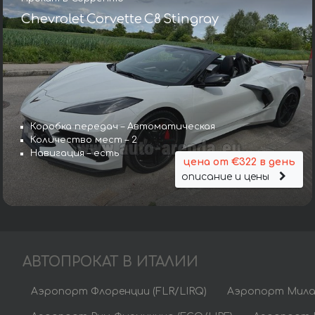
Chevrolet Corvette C8 Stingray
Коробка передач – Автоматическая
Количество мест – 2
Навигация – есть
цена от €322 в день
описание и цены
АВТОПРОКАТ В ИТАЛИИ
Аэропорт Флоренции (FLR/LIRQ)
Аэропорт Мила