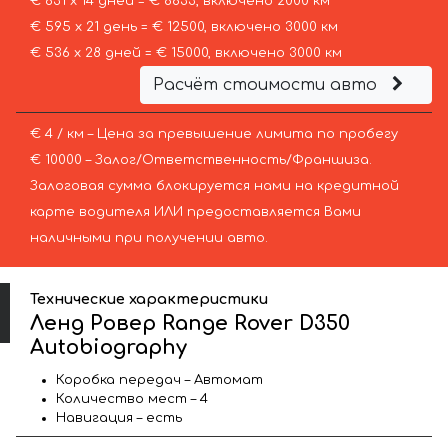
€ 631 х 14 дней = € 8833, включено 2000 км
€ 595 х 21 день = € 12500, включено 3000 км
€ 536 х 28 дней = € 15000, включено 3000 км
Расчёт стоимости авто
€ 4 / км – Цена за превышение лимита по пробегу
€ 10000 – Залог/Ответственность/Франшиза.
Залоговая сумма блокируется нами на кредитной
карте водителя ИЛИ предоставляется Вами
наличными при получении авто.
Технические характеристики
Ленд Ровер Range Rover D350
Autobiography
Коробка передач – Автомат
Количество мест – 4
Навигация – есть