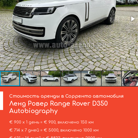
Стоимость аренды в Сорренто автомобиля
Ленд Ровер
Range Rover D350
Autobiography
€ 900 х 1 день = € 900, включено 150 км
€ 714 х 7 дней = € 5000, включено 1000 км