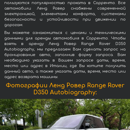
пользуются популярностью проката в Сорренто. Все
автомобили Ленд Ровер снабжены современной
электроникой, элементами комфорта, системами
безопасности и устойчивости при движении по
дорогам.
Вы можете ознакомиться с ценами и техническими
данными для аренды автомобиля в Сорренто. Чтобы
взять в аренду Ленд Ровер Range Rover D350
Autobiography, мы предлагаем Вам сделать запрос на
бронирование авто, заполнив форму запроса. Вам
необходимо указать в Вашем запросе даты, время,
место или адрес в Италии, где Вы хотите получить
данный авто, а также указать даты, время, место или
адрес возврата машины.
Фотографии Ленд Ровер Range Rover
D350 Autobiography: