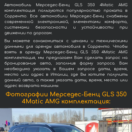
Автомобиль Мерседес-Бенц GLS 350 4Matic AMG
комплектация пользуются популярностью проката в
Сорренто. Все автомобили Мерседес-Бенц снабжены
современной электроникой, элементами комфорта,
системами безопасности и устойчивости при
движении по дорогам.
Вы можете ознакомиться с ценами и техническими
данными для аренды автомобиля в Сорренто. Чтобы
взять в аренду Мерседес-Бенц GLS 350 4Matic AMG
комплектация, мы предлагаем Вам сделать запрос на
бронирование авто, заполнив форму запроса. Вам
необходимо указать в Вашем запросе даты, время,
место или адрес в Италии, где Вы хотите получить
данный авто, а также указать даты, время, место или
адрес возврата машины.
Фотографии Мерседес-Бенц GLS 350
4Matic AMG комплектация: