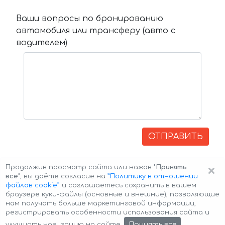
Ваши вопросы по бронированию
автомобиля или трансферу (авто с
водителем)
ОТПРАВИТЬ
×
Продолжив просмотр сайта или нажав
"Принять
все"
, вы даёте согласие на
”Политику в отношении
файлов cookie”
и соглашаетесь сохранить в вашем
браузере куки-файлы (основные и внешние), позволяющие
нам получать больше маркетинговой информации,
регистрировать особенности использования сайта и
Авторские права © 2026 Авто-Аренда
Cookie Policy
Принять все
улучшать навигацию на сайте.