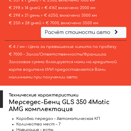
€ 357 х 7 дней = € 2500, включено 1000 км
€ 298 х 14 дней = € 4167, включено 2000 км
€ 298 х 21 день = € 6250, включено 3000 км
€ 250 х 28 дней = € 7000, включено 3500 км
Расчёт стоимости авто
€ 4 / км – Цена за превышение лимита по пробегу
€ 7000 – Залог/Ответственность/Франшиза.
Залоговая сумма блокируется нами на кредитной
карте водителя ИЛИ предоставляется Вами
наличными при получении авто.
Технические характеристики
Мерседес-Бенц GLS 350 4Matic
AMG комплектация
Коробка передач – Автоматическая КП
Количество мест – 7
Навигация – есть