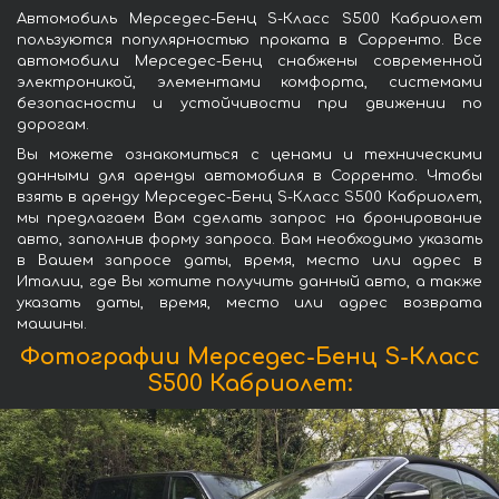
Автомобиль Мерседес-Бенц S-Класс S500 Кабриолет
пользуются популярностью проката в Сорренто. Все
автомобили Мерседес-Бенц снабжены современной
электроникой, элементами комфорта, системами
безопасности и устойчивости при движении по
дорогам.
Вы можете ознакомиться с ценами и техническими
данными для аренды автомобиля в Сорренто. Чтобы
взять в аренду Мерседес-Бенц S-Класс S500 Кабриолет,
мы предлагаем Вам сделать запрос на бронирование
авто, заполнив форму запроса. Вам необходимо указать
в Вашем запросе даты, время, место или адрес в
Италии, где Вы хотите получить данный авто, а также
указать даты, время, место или адрес возврата
машины.
Фотографии Мерседес-Бенц S-Класс
S500 Кабриолет: