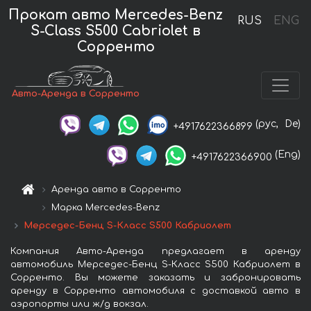
Прокат авто Mercedes-Benz
RUS
ENG
S-Class S500 Cabriolet в
Сорренто
Авто-Аренда в Сорренто
(рус,
De)
+4917622366899
(Eng)
+4917622366900
Аренда авто в Сорренто
Марка Mercedes-Benz
Мерседес-Бенц S-Класс S500 Кабриолет
Компания Авто-Аренда предлагает в аренду
автомобиль Мерседес-Бенц S-Класс S500 Кабриолет в
Сорренто. Вы можете заказать и забронировать
аренду в Сорренто автомобиля с доставкой авто в
аэропорты или ж/д вокзал.