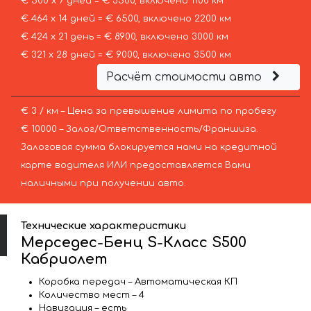
€ 500 х 7 дней = € 3500, включено 1100 км
€ 464 х 14 дней = € 6500, включено 2200 км
€ 424 х 21 день = € 8900, включено 3000 км
€ 321 х 28 дней = € 9000, включено 3500 км
Расчёт стоимости авто
€ 3 / км – Цена за превышение лимита по пробегу
€ 10000 – Залог/Ответственность/Франшиза.
Залоговая сумма блокируется нами на кредитной
карте водителя ИЛИ предоставляется Вами
наличными при получении авто.
Технические характеристики
Мерседес-Бенц S-Класс S500
Кабриолет
Коробка передач – Автоматическая КП
Количество мест – 4
Навигация – есть