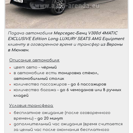
Подача автомобиля
Мерседес-Бенц V300d 4MATIC
EXCLUSIVE Edition Long LUXURY SEATS AMG Equipment
клиенту в оговоренное время и трансфер
из Вероны
в Мюнхен
.
Описание автомобиля:
цвет авто –
чёрный
в автомобиле есть:
тонировка стёкол,
автомобильный столик
количество пассажиров –
до 6 пассажиров
количество багажа –
до 6 чемоданов или 8 ручных
кладей
Условия трансфера:
бесплатное ожидание (после оговоренного
времени) –
до 20 минут
дополнительный час ожидания (время считается
за целый час после окончания бесплатного