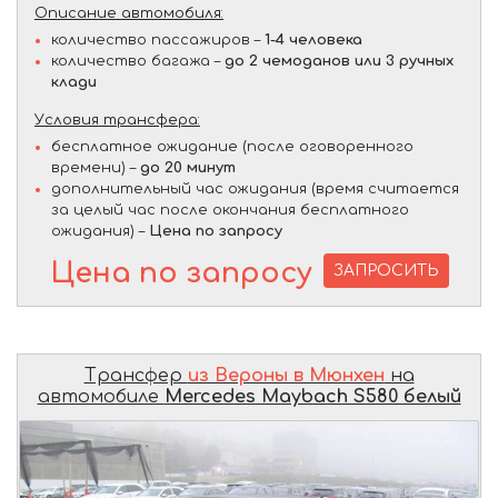
Описание автомобиля:
количество пассажиров –
1-4 человека
количество багажа –
до 2 чемоданов или 3 ручных
клади
Условия трансфера:
бесплатное ожидание (после оговоренного
времени) –
до 20 минут
дополнительный час ожидания (время считается
за целый час после окончания бесплатного
ожидания) –
Цена по запросу
Цена по запросу
ЗАПРОСИТЬ
Трансфер
из Вероны в Мюнхен
на
автомобиле
Mercedes Maybach S580 белый