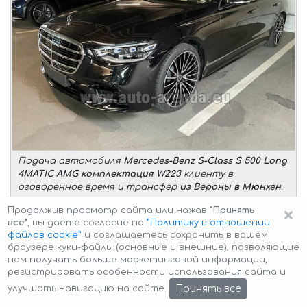
Подача автомобиля
Mercedes-Benz S-Class S 500 Long
4MATIC AMG комплектация W223
клиенту в
оговоренное время и трансфер
из Вероны в Мюнхен
.
×
Описание автомобиля:
Продолжив просмотр сайта или нажав
"Принять
все"
, вы даёте согласие на
”Политику в отношении
количество пассажиров –
1-4 человека
файлов cookie”
и соглашаетесь сохранить в вашем
количество багажа –
до 2 чемоданов или 3 ручных
браузере куки-файлы (основные и внешние), позволяющие
клади
нам получать больше маркетинговой информации,
регистрировать особенности использования сайта и
Условия трансфера:
Принять все
улучшать навигацию на сайте.
бесплатное ожидание (после оговоренного
времени) –
до 20 минут