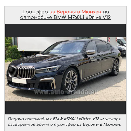
Трансфер
из Вероны в Мюнхен
на
автомобиле
BMW M760Li xDrive V12
Подача автомобиля
BMW M760Li xDrive V12
клиенту в
оговоренное время и трансфер
из Вероны в Мюнхен
.