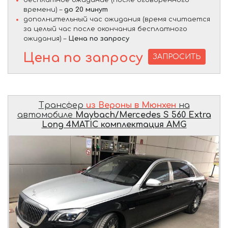
бесплатное ожидание (после оговоренного
времени) –
до 20 минут
дополнительный час ожидания (время считается
за целый час после окончания бесплатного
ожидания) –
Цена по запросу
Цена по запросу
ЗАПРОСИТЬ
Трансфер
из Вероны в Мюнхен
на
автомобиле
Maybach/Mercedes S 560 Extra
Long 4MATIC комплектация AMG