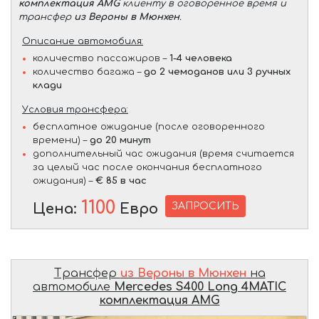
комплектация AMG
клиенту в оговоренное время и
трансфер
из Вероны в Мюнхен
.
Описание автомобиля:
количество пассажиров –
1-4 человека
количество багажа –
до 2 чемоданов или 3 ручных
клади
Условия трансфера:
бесплатное ожидание (после оговоренного
времени) –
до 20 минут
дополнительный час ожидания (время считается
за целый час после окончания бесплатного
ожидания) –
€ 85 в час
1100
ЗАПРОСИТЬ
Цена:
Евро
Трансфер
из Вероны в Мюнхен
на
автомобиле
Mercedes S400 Long 4MATIC
комплектация AMG