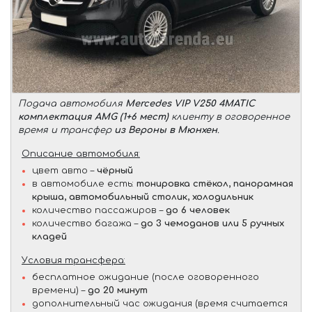
Подача автомобиля
Mercedes VIP V250 4MATIC
комплектация AMG (1+6 мест)
клиенту в оговоренное
время и трансфер
из Вероны в Мюнхен
.
Описание автомобиля:
цвет авто –
чёрный
в автомобиле есть:
тонировка стёкол, панорамная
крыша, автомобильный столик, холодильник
количество пассажиров –
до 6 человек
количество багажа –
до 3 чемоданов или 5 ручных
кладей
Условия трансфера:
бесплатное ожидание (после оговоренного
времени) –
до 20 минут
дополнительный час ожидания (время считается