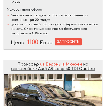
клади
Условия трансфера:
бесплатное ожидание (после оговоренного
времени) –
до 20 минут
дополнительный час ожидания (время считается
за целый час после окончания бесплатного
ожидания) –
€ 85 в час
1100
ЗАПРОСИТЬ
Цена:
Евро
Трансфер
из Вероны в Мюнхен
на
автомобиле
Audi A8 Long 50 TDI Quattro