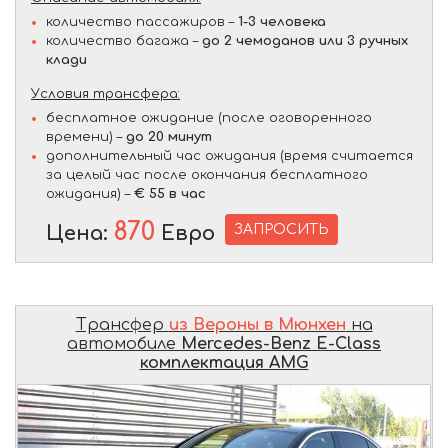
количество пассажиров –
1-3 человека
количество багажа –
до 2 чемоданов или 3 ручных
клади
Условия трансфера:
бесплатное ожидание (после оговоренного
времени) –
до 20 минут
дополнительный час ожидания (время считается
за целый час после окончания бесплатного
ожидания) –
€ 55 в час
870
ЗАПРОСИТЬ
Цена:
Евро
Трансфер
из Вероны в Мюнхен
на
автомобиле
Mercedes-Benz E-Class
комплектация AMG