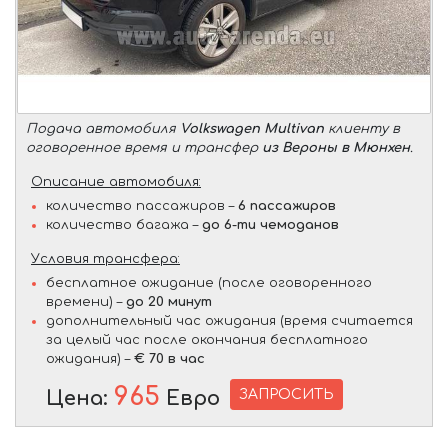
Подача автомобиля
Volkswagen Multivan
клиенту в
оговоренное время и трансфер
из Вероны в Мюнхен
.
Описание автомобиля:
количество пассажиров –
6 пассажиров
количество багажа –
до 6-ти чемоданов
Условия трансфера:
бесплатное ожидание (после оговоренного
времени) –
до 20 минут
дополнительный час ожидания (время считается
за целый час после окончания бесплатного
ожидания) –
€ 70 в час
965
ЗАПРОСИТЬ
Цена:
Евро