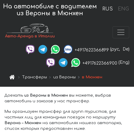
На автомобиле с водителем
RUS
ENG
из Вероны в Мюнхен
Авто-Аренда в Италии
(рус,
De)
+4917622366899
(Eng)
+4917622366900
Трансферы
из Вероны
в Мюнхен
Доехать
из Вероны в Мюнхен
вы можете, выбрав
автомобиль и заказав у нас трансфер.
Мы организуем трансфер для групп туристов, для
частных лиц, для командных поездок по маршруту
Верона – Мюнхен
на автомобилях нашего автопарка,
список которых предоставлен ниже.