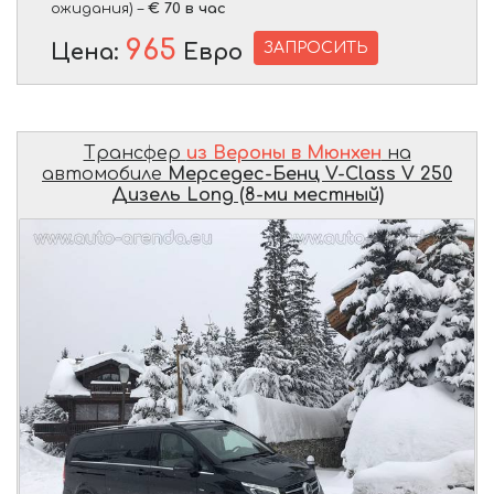
ожидания) –
€ 70 в час
965
ЗАПРОСИТЬ
Цена:
Евро
Трансфер
из Вероны в Мюнхен
на
автомобиле
Мерседес-Бенц V-Class V 250
Дизель Long (8-ми местный)