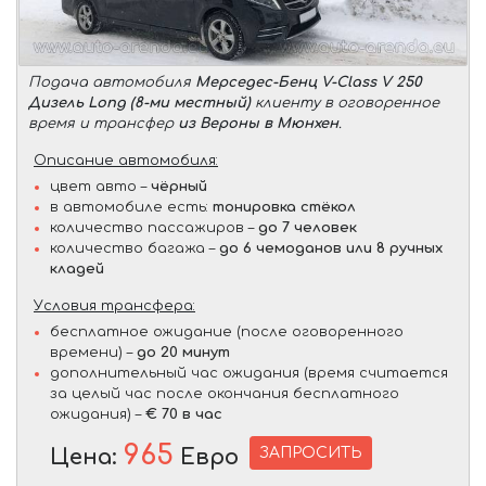
Подача автомобиля
Мерседес-Бенц V-Class V 250
Дизель Long (8-ми местный)
клиенту в оговоренное
время и трансфер
из Вероны в Мюнхен
.
Описание автомобиля:
цвет авто –
чёрный
в автомобиле есть:
тонировка стёкол
количество пассажиров –
до 7 человек
количество багажа –
до 6 чемоданов или 8 ручных
кладей
Условия трансфера:
бесплатное ожидание (после оговоренного
времени) –
до 20 минут
дополнительный час ожидания (время считается
за целый час после окончания бесплатного
ожидания) –
€ 70 в час
965
ЗАПРОСИТЬ
Цена:
Евро