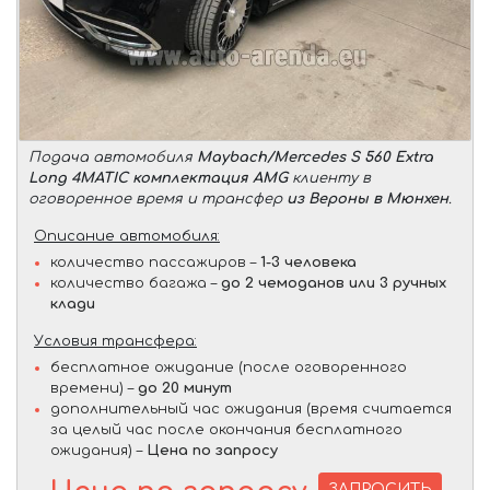
Подача автомобиля
Maybach/Mercedes S 560 Extra
Long 4MATIC комплектация AMG
клиенту в
оговоренное время и трансфер
из Вероны в Мюнхен
.
Описание автомобиля:
количество пассажиров –
1-3 человека
количество багажа –
до 2 чемоданов или 3 ручных
клади
Условия трансфера:
бесплатное ожидание (после оговоренного
времени) –
до 20 минут
дополнительный час ожидания (время считается
за целый час после окончания бесплатного
ожидания) –
Цена по запросу
ЗАПРОСИТЬ