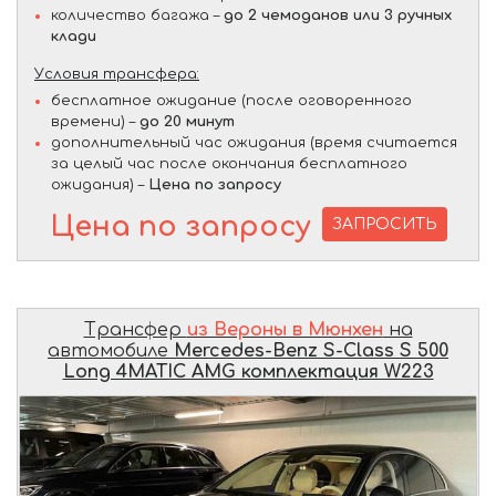
количество багажа –
до 2 чемоданов или 3 ручных
клади
Условия трансфера:
бесплатное ожидание (после оговоренного
времени) –
до 20 минут
дополнительный час ожидания (время считается
за целый час после окончания бесплатного
ожидания) –
Цена по запросу
Цена по запросу
ЗАПРОСИТЬ
Трансфер
из Вероны в Мюнхен
на
автомобиле
Mercedes-Benz S-Class S 500
Long 4MATIC AMG комплектация W223