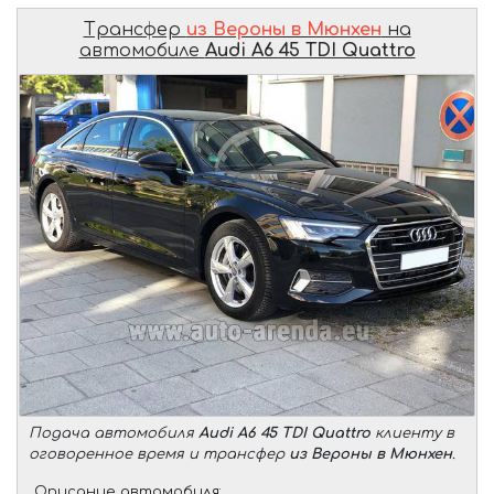
Трансфер
из Вероны в Мюнхен
на
автомобиле
Audi A6 45 TDI Quattro
Подача автомобиля
Audi A6 45 TDI Quattro
клиенту в
оговоренное время и трансфер
из Вероны в Мюнхен
.
Описание автомобиля: