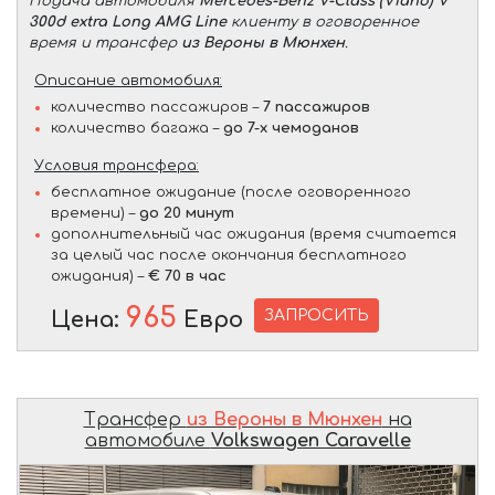
Подача автомобиля
Mercedes-Benz V-Class (Viano) V
300d extra Long AMG Line
клиенту в оговоренное
время и трансфер
из Вероны в Мюнхен
.
Описание автомобиля:
количество пассажиров –
7 пассажиров
количество багажа –
до 7-х чемоданов
Условия трансфера:
бесплатное ожидание (после оговоренного
времени) –
до 20 минут
дополнительный час ожидания (время считается
за целый час после окончания бесплатного
ожидания) –
€ 70 в час
965
ЗАПРОСИТЬ
Цена:
Евро
Трансфер
из Вероны в Мюнхен
на
автомобиле
Volkswagen Caravelle