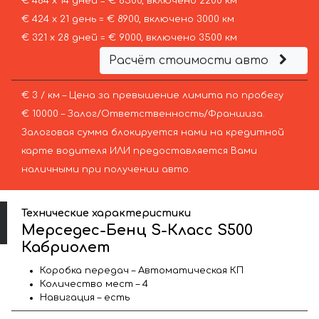
€ 464 х 14 дней = € 6500, включено 2200 км
€ 424 х 21 день = € 8900, включено 3000 км
€ 321 х 28 дней = € 9000, включено 3500 км
Расчёт стоимости авто
€ 3 / км – Цена за превышение лимита по пробегу
€ 10000 – Залог/Ответственность/Франшиза.
Залоговая сумма блокируется нами на кредитной
карте водителя ИЛИ предоставляется Вами
наличными при получении авто.
Технические характеристики
Мерседес-Бенц S-Класс S500
Кабриолет
Коробка передач – Автоматическая КП
Количество мест – 4
Навигация – есть