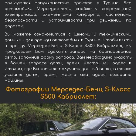
пользуются популярностью проката в Турине. Все
автомобили Мерседес-Бенц снабжены современной
электроникой, элементами комфорта, системами
безопасности и устойчивости при движении по
дорогам.
Вы можете ознакомиться с ценами и техническими
данными для аренды автомобиля в Турине. Чтобы взять
в аренду Мерседес-Бенц S-Класс S500 Кабриолет, мы
предлагаем Вам сделать запрос на бронирование
авто, заполнив форму запроса. Вам необходимо указать
в Вашем запросе даты, время, место или адрес в
Италии, где Вы хотите получить данный авто, а также
указать даты, время, место или адрес возврата
машины.
Фотографии Мерседес-Бенц S-Класс
S500 Кабриолет: