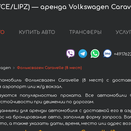
E/LIPZ) — аренда Volkswagen Caravel
ТО
КУПИТЬ АВТО
ТРАНСФЕРЫ
УСЛУ
+491762
wagen
Фольксваген Caravelle (8 мест)
омобиль Фольксваген Caravelle (8 мест) с доста
 аэропорт или ж/д вокзал.
ьзуются популярностью проката. Все автомобили 
стойчивости при движении по дорогам.
данными для аренды автомобиля с доставкой его в аэ
рос на бронирование авто, заполнив форму запроса. В
то, а также указать даты, время, место или адрес во