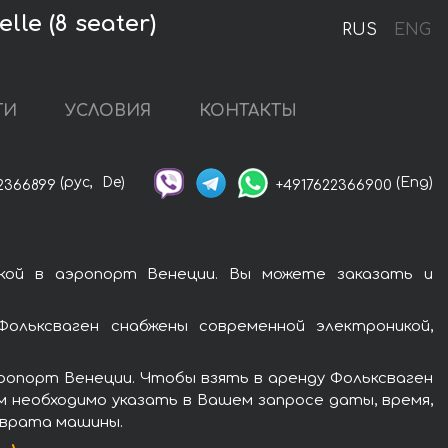
le (8 seater)
RUS
ENG
ГИ
УСЛОВИЯ
КОНТАКТЫ
(рус,
De)
(Eng)
2366899
+4917622366900
вкой в аэропорт Венеции. Вы можете заказать и
Фольксваген снабжены современной электроникой,
ропорт Венеции. Чтобы взять в аренду Фольксваген
ам необходимо указать в Вашем запросе даты, время,
зврата машины.