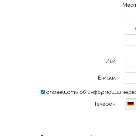
Мест
Имя
Е-маил
оповещать об информации через
Телефон