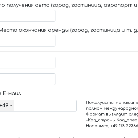
о получения авто (город, гостиница, аэропорт и т
Место окончания аренды (город, гостиница и т. д.
 Е-маил
Пожалуйста, напишит
+49
полном международно
Формат выглядит сле
+Код_страны Код_опе
Например,
+49 176 2236