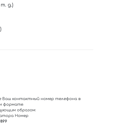
. д.)
)
е Ваш контактный номер телефона в
м формате.
дующим образом:
ратора Номер
6899