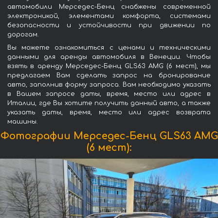
автомобили Мерседес-Бенц снабжены современной
электроникой, элементами комфорта, системами
безопасности и устойчивости при движении по
дорогам.
Вы можете ознакомиться с ценами и техническими
данными для аренды автомобиля в Венеции. Чтобы
взять в аренду Мерседес-Бенц GLS63 AMG (6 мест), мы
предлагаем Вам сделать запрос на бронирование
авто, заполнив форму запроса. Вам необходимо указать
в Вашем запросе даты, время, место или адрес в
Италии, где Вы хотите получить данный авто, а также
указать даты, время, место или адрес возврата
машины.
Фотографии Мерседес-Бенц GLS63 AMG
(6 мест):