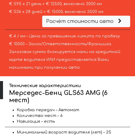
€ 595 х 21 день = € 12500, включено 3000 км
€ 536 х 28 дней = € 15000, включено 3500 км
Расчёт стоимости авто
€ 4 / км – Цена за превышение лимита по пробегу
€ 10000 – Залог/Ответственность/Франшиза.
Залоговая сумма блокируется нами на кредитной
карте водителя ИЛИ предоставляется Вами
наличными при получении авто.
Технические характеристики
Мерседес-Бенц GLS63 AMG (6
мест)
Коробка передач – Автомат
Количество мест – 6
Навигация – есть
Минимальный возраст водителя (лет) – 25