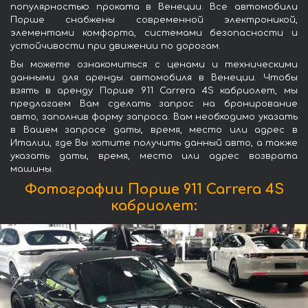
популярностью проката в Венеции. Все автомобили
Порше снабжены современной электроникой,
элементами комфорта, системами безопасности и
устойчивости при движении по дорогам.
Вы можете ознакомиться с ценами и техническими
данными для аренды автомобиля в Венеции. Чтобы
взять в аренду Порше 911 Carrera 4S кабриолет, мы
предлагаем Вам сделать запрос на бронирование
авто, заполнив форму запроса. Вам необходимо указать
в Вашем запросе даты, время, место или адрес в
Италии, где Вы хотите получить данный авто, а также
указать даты, время, место или адрес возврата
машины.
Фотографии Порше 911 Carrera 4S
кабриолет: