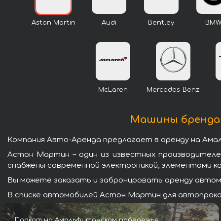
Aston Martin
Audi
Bentley
BM
McLaren
Mercedes-Benz
Машины бренда 
Компания Авто-Аренда предлагает в аренду на Ам
Астон Мартин – один из известных производител
снабжены современной электроникой, элементами к
Вы можете заказать и забронировать аренду автом
В списке автомобилей Астон Мартин для автопрока
Прокат на Амальфитанском побережье