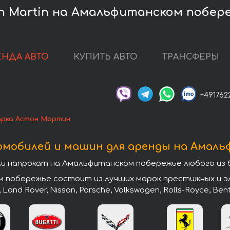
n Martin на Амальфитанском побер
ЕНДА АВТО
КУПИТЬ АВТО
ТРАНСФЕРЫ
+491762
рка Астон Мартин
омобилей и машин для аренды на Амаль
 напрокат на Амальфитанском побережье любого из 
побережье состоит из лучших марок престижных и эли
, Land Rover, Nissan, Porsche, Volkswagen, Rolls-Royce, Ben