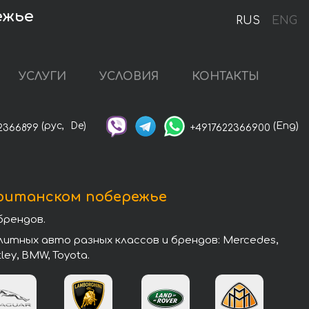
ежье
RUS
ENG
УСЛУГИ
УСЛОВИЯ
КОНТАКТЫ
(рус,
De)
(Eng)
2366899
+4917622366900
фитанском побережье
брендов.
тных авто разных классов и брендов: Mercedes,
tley, BMW, Toyota.