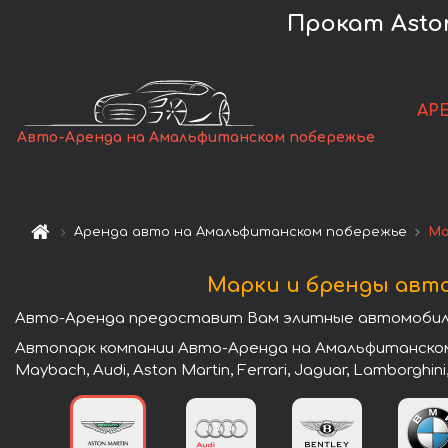
Прокат Asto
АР
Авто-Аренда на Амальфитанском побережье
Аренда авто на Амальфитанском побережье
Ма
Марки и бренды авт
Авто-Аренда предоставит Вам элитные автомобили
Автопарк компании Авто-Аренда на Амальфитанском 
Maybach, Audi, Aston Martin, Ferrari, Jaguar, Lamborghini