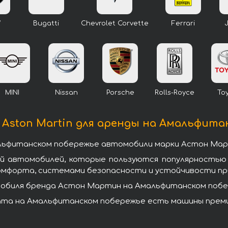
W
Bugatti
Chevrolet Corvette
Ferrari
MINI
Nissan
Porsche
Rolls-Royce
To
Aston Martin для аренды на Амальфита
альфитанском побережье автомобили марки Астон Мар
ей автомобилей, которые пользуются популярностью
омфорта, системами безопасности и устойчивости при
обиля бренда Астон Мартин на Амальфитанском побере
та на Амальфитанском побережье есть машины премиум