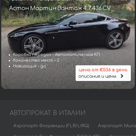
Астон Мартин Вантаж 4.7 436 CV
Коробка передач – Автоматическая КП
Количество мест – 2
Навигация – да
цена от €536 в день
описание и цены
АВТОПРОКАТ В ИТАЛИИ
Аэропорт Флоренции (FLR/LIRQ)
Аэропорт Мила