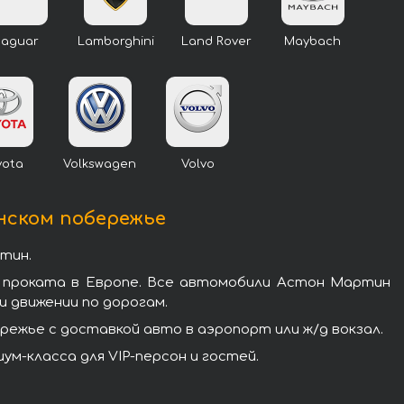
Jaguar
Lamborghini
Land Rover
Maybach
yota
Volkswagen
Volvo
нском побережье
тин.
 проката в Европе. Все автомобили Астон Мартин
 движении по дорогам.
жье с доставкой авто в аэропорт или ж/д вокзал.
-класса для VIP-персон и гостей.