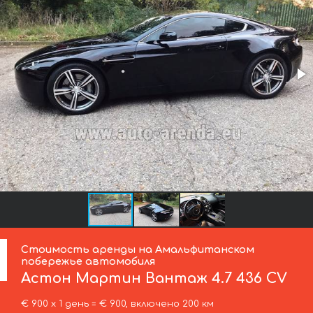
Стоимость аренды на Амальфитанском
побережье автомобиля
Астон Мартин
Вантаж 4.7 436 CV
€ 900 х 1 день = € 900, включено 200 км