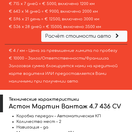
€ 715 х 7 дней = € 5000, включено 1200 км
€ 643 х 14 дней = € 9000, включено 2000 км
€ 596 х 21 день = € 12500, включено 3000 км
€ 536 х 28 дней = € 15000, включено 3500 км
Расчёт стоимости авто
€ 4 / км – Цена за превышение лимита по пробегу
€ 10000 – Залог/Ответственность/Франшиза.
Залоговая сумма блокируется нами на кредитной
карте водителя ИЛИ предоставляется Вами
наличными при получении авто.
Технические характеристики
Астон Мартин Вантаж 4.7 436 CV
Коробка передач – Автоматическая КП
Количество мест – 2
Навигация – да