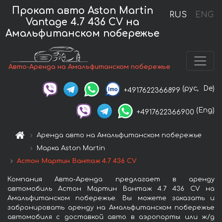
Прокат авто Aston Martin
RUS
ENG
Vantage 4.7 436 CV на
Амальфитанском побережье
Авто-Аренда на Амальфитанском побережье
(рус,
De)
+4917622366899
(Eng)
+4917622366900
Аренда авто на Амальфитанском побережье
Марка Aston Martin
Астон Мартин Вантаж 4.7 436 CV
Компания Авто-Аренда предлагает в аренду
автомобиль Астон Мартин Вантаж 4.7 436 CV на
Амальфитанском побережье. Вы можете заказать и
забронировать аренду на Амальфитанском побережье
автомобиля с доставкой авто в аэропорты или ж/д