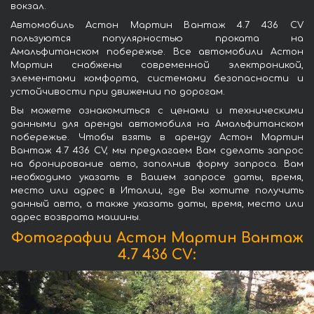
вокзал.
Автомобиль Астон Мартин Вантаж 4.7 436 CV
пользуются популярностью проката на
Амальфитанском побережье. Все автомобили Астон
Мартин снабжены современной электроникой,
элементами комфорта, системами безопасности и
устойчивости при движении по дорогам.
Вы можете ознакомиться с ценами и техническими
данными для аренды автомобиля на Амальфитанском
побережье. Чтобы взять в аренду Астон Мартин
Вантаж 4.7 436 CV, мы предлагаем Вам сделать запрос
на бронирование авто, заполнив форму запроса. Вам
необходимо указать в Вашем запросе даты, время,
место или адрес в Италии, где Вы хотите получить
данный авто, а также указать даты, время, место или
адрес возврата машины.
Фотографии Астон Мартин Вантаж
4.7 436 CV: