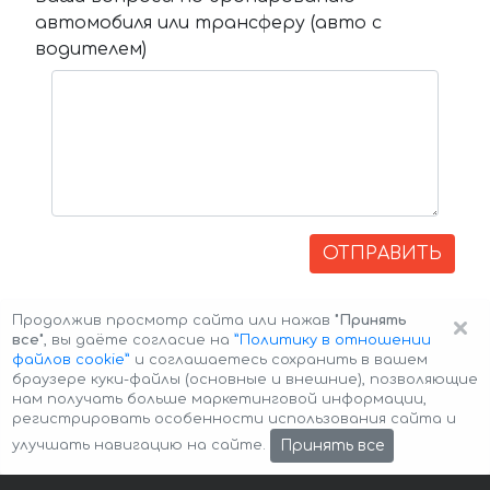
автомобиля или трансферу (авто с
водителем)
ОТПРАВИТЬ
×
Продолжив просмотр сайта или нажав
"Принять
все"
, вы даёте согласие на
”Политику в отношении
файлов cookie”
и соглашаетесь сохранить в вашем
браузере куки-файлы (основные и внешние), позволяющие
нам получать больше маркетинговой информации,
регистрировать особенности использования сайта и
Авторские права © 2026 Авто-Аренда
Cookie Policy
Принять все
улучшать навигацию на сайте.