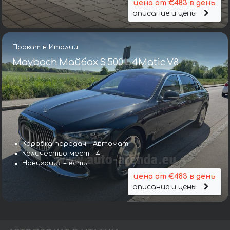
цена от €483 в день
описание и цены
Прокат в Италии
Maybach Майбах S 500 L 4Matic V8
Коробка передач – Автомат
Количество мест – 4
Навигация – есть
цена от €483 в день
описание и цены