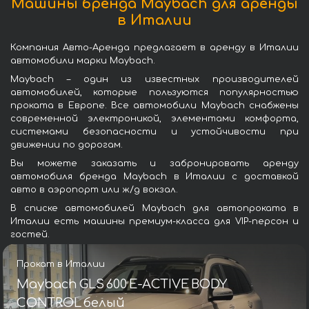
Машины бренда Maybach для аренды
в Италии
Компания Авто-Аренда предлагает в аренду в Италии
автомобили марки Maybach.
Maybach – один из известных производителей
автомобилей, которые пользуются популярностью
проката в Европе. Все автомобили Maybach снабжены
современной электроникой, элементами комфорта,
системами безопасности и устойчивости при
движении по дорогам.
Вы можете заказать и забронировать аренду
автомобиля бренда Maybach в Италии с доставкой
авто в аэропорт или ж/д вокзал.
В списке автомобилей Maybach для автопроката в
Италии есть машины премиум-класса для VIP-персон и
гостей.
Прокат в Италии
Maybach GLS 600 E-ACTIVE BODY
CONTROL белый