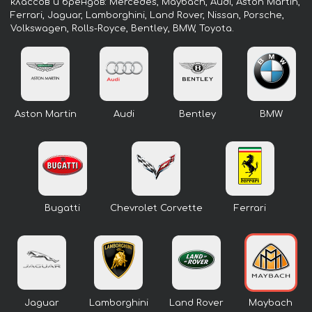
классов и брендов: Mercedes, Maybach, Audi, Aston Martin,
Ferrari, Jaguar, Lamborghini, Land Rover, Nissan, Porsche,
Volkswagen, Rolls-Royce, Bentley, BMW, Toyota.
Aston Martin
Audi
Bentley
BMW
Bugatti
Chevrolet Corvette
Ferrari
Jaguar
Lamborghini
Land Rover
Maybach