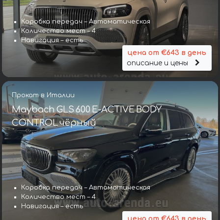
Коробка передач – Автоматическая
Количество мест – 4
Навигация – есть
цена от €643 в день
описание и цены
Прокат в Италии
Maybach GLS 600 E-ACTIVE BODY
CONTROL чёрный
Коробка передач – Автоматическая
Количество мест – 4
Навигация – есть
цена от €643 в день