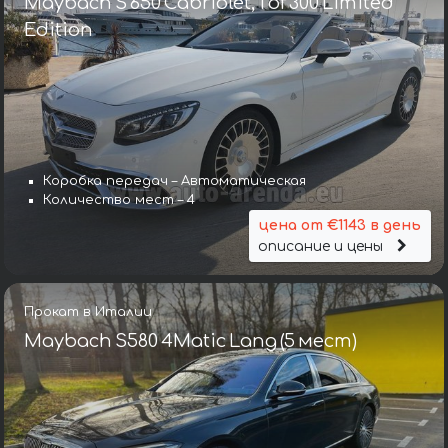
Maybach S 650 Cabriolet, 1 of 300 Limited
Edition
Коробка передач – Автоматическая
Количество мест – 4
цена от €1143 в день
описание и цены
Прокат в Италии
Maybach S580 4Matic Lang (5 мест)