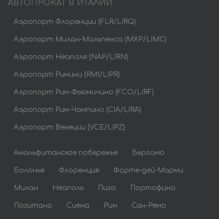
АВТОПРОКАТ В ИТАЛИИ
Аэропорт Флоренции (FLR/LIRQ)
Аэропорт Милан-Мальпенса (MXP/LIMC)
Аэропорт Неаполя (NAP/LIRN)
Аэропорт Римини (RMI/LIPR)
Аэропорт Рим-Фьюмичино (FCO/LIRF)
Аэропорт Рим-Чампино (CIA/LIRA)
Аэропорт Венеции (VCE/LIPZ)
Амальфитанское побережье
Бергамо
Болонья
Флоренция
Форте-дей-Марми
Милан
Неаполь
Пиза
Портофино
Позитано
Сиена
Рим
Сан-Ремо