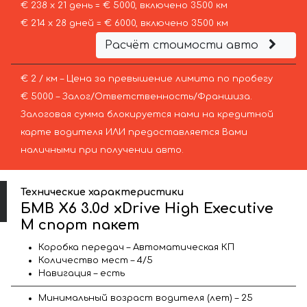
€ 238 х 21 день = € 5000, включено 3500 км
€ 214 х 28 дней = € 6000, включено 3500 км
Расчёт стоимости авто
€ 2 / км – Цена за превышение лимита по пробегу
€ 5000 – Залог/Ответственность/Франшиза.
Залоговая сумма блокируется нами на кредитной
карте водителя ИЛИ предоставляется Вами
наличными при получении авто.
Технические характеристики
БМВ X6 3.0d xDrive High Executive
M спорт пакет
Коробка передач – Автоматическая КП
Количество мест – 4/5
Навигация – есть
Минимальный возраст водителя (лет) – 25