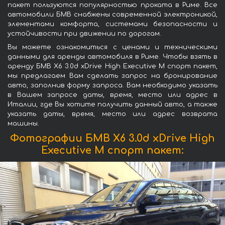
пакет пользуются популярностью проката в Риме. Все
автомобили БМВ снабжены современной электроникой,
элементами комфорта, системами безопасности и
устойчивости при движении по дорогам.
Вы можете ознакомиться с ценами и техническими
данными для аренды автомобиля в Риме. Чтобы взять в
аренду БМВ X6 3.0d xDrive High Executive M спорт пакет,
мы предлагаем Вам сделать запрос на бронирование
авто, заполнив форму запроса. Вам необходимо указать
в Вашем запросе даты, время, место или адрес в
Италии, где Вы хотите получить данный авто, а также
указать даты, время, место или адрес возврата
машины.
Фотографии БМВ X6 3.0d xDrive High
Executive M спорт пакет: