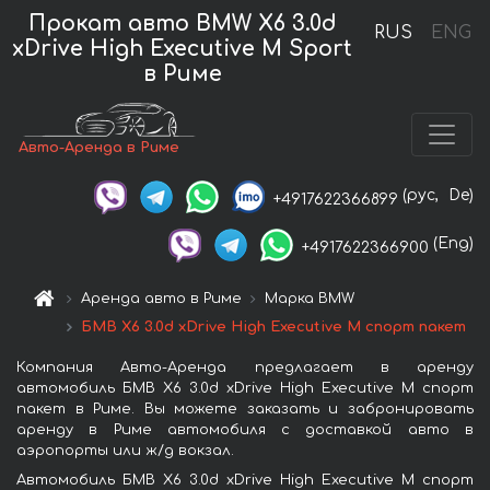
Прокат авто BMW X6 3.0d
RUS
ENG
xDrive High Executive M Sport
в Риме
Авто-Аренда в Риме
(рус,
De)
+4917622366899
(Eng)
+4917622366900
Аренда авто в Риме
Марка BMW
БМВ X6 3.0d xDrive High Executive M спорт пакет
Компания Авто-Аренда предлагает в аренду
автомобиль БМВ X6 3.0d xDrive High Executive M спорт
пакет в Риме. Вы можете заказать и забронировать
аренду в Риме автомобиля с доставкой авто в
аэропорты или ж/д вокзал.
Автомобиль БМВ X6 3.0d xDrive High Executive M спорт