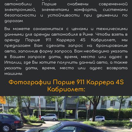
автомобили Порше снабжены современной
электроникой, элементами комфорта, системами
безопасности и устойчивости при движении по
дорогам.
Вы можете ознакомиться с ценами и техническими
данными для аренды автомобиля в Риме. Чтобы взять в
аренду Порше 911 Каррера 4S Кабриолет, мы
предлагаем Вам сделать запрос на бронирование
авто, заполнив форму запроса. Вам необходимо указать
в Вашем запросе даты, время, место или адрес в
Италии, где Вы хотите получить данный авто, а также
указать даты, время, место или адрес возврата
машины.
Фотографии Порше 911 Каррера 4S
Кабриолет: