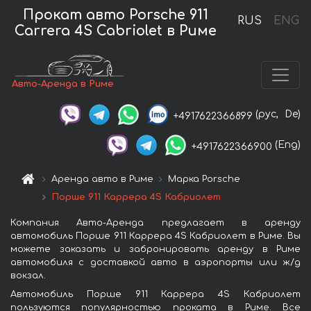
Прокат авто Porsche 911
RUS
ENG
Carrera 4S Cabriolet в Риме
Авто-Аренда в Риме
(рус,
De)
+4917622366899
(Eng)
+4917622366900
Аренда авто в Риме
Марка Porsche
Порше 911 Каррера 4S Кабриолет
Компания Авто-Аренда предлагает в аренду
автомобиль Порше 911 Каррера 4S Кабриолет в Риме. Вы
можете заказать и забронировать аренду в Риме
автомобиля с доставкой авто в аэропорты или ж/д
вокзал.
Автомобиль Порше 911 Каррера 4S Кабриолет
пользуются популярностью проката в Риме. Все