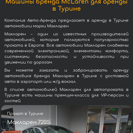
Машины бренда McLaren для аренды
в Турине
Компания Авто-Аренда предлагает в аренду в Турине
автомобили марки Макларен.
Макларен – один из известных производителей
автомобилей, которые пользуются популярностью
проката в Европе. Все автомобили Макларен снабжены
современной электроникой, элементами комфорта,
системами безопасности и устойчивости при
движении по дорогам.
Вы можете заказать и забронировать аренду
автомобиля бренда Макларен в Турине с доставкой
авто в аэропорт или ж/д вокзал.
В списке автомобилей Макларен для автопроката в
Турине есть машины премиум-класса для VIP-персон и
гостей.
Прокат в Турине
Макларен 720S