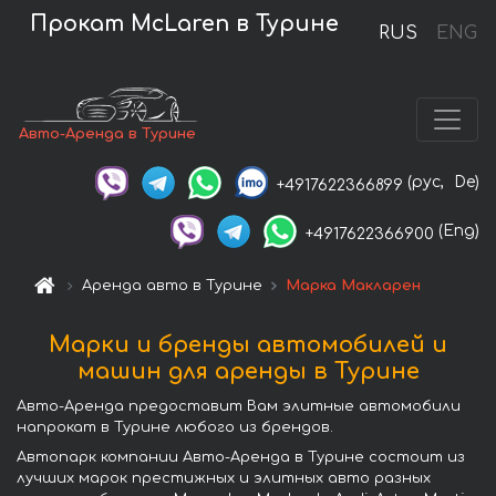
Прокат McLaren в Турине
RUS
ENG
Авто-Аренда в Турине
(рус,
De)
+4917622366899
(Eng)
+4917622366900
Аренда авто в Турине
Марка Макларен
Марки и бренды автомобилей и
машин для аренды в Турине
Авто-Аренда предоставит Вам элитные автомобили
напрокат в Турине любого из брендов.
Автопарк компании Авто-Аренда в Турине состоит из
лучших марок престижных и элитных авто разных