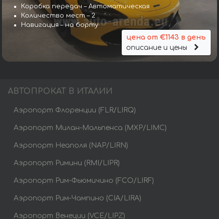
Коробка передач – Автоматическая
Количество мест – 2
Навигация – на борту
цена от €1143 в день
описание и цены
АВТОПРОКАТ В ИТАЛИИ
Аэропорт Флоренции (FLR/LIRQ)
Аэропорт Милан-Мальпенса (MXP/LIMC)
Аэропорт Неаполя (NAP/LIRN)
Аэропорт Римини (RMI/LIPR)
Аэропорт Рим-Фьюмичино (FCO/LIRF)
Аэропорт Рим-Чампино (CIA/LIRA)
Аэропорт Венеции (VCE/LIPZ)