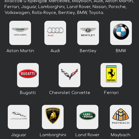
классов и брендов: Mercedes, Maybach, Audi, Aston Martin,
Ferrari, Jaguar, Lamborghini, Land Rover, Nissan, Porsche,
Volkswagen, Rolls-Royce, Bentley, BMW, Toyota.
Aston Martin
Audi
Bentley
BMW
Bugatti
Chevrolet Corvette
Ferrari
Jaguar
Lamborghini
Land Rover
Maybach