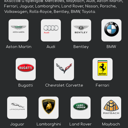
классов и брендов: Mercedes, Maybach, Audi, Aston Martin,
Ferrari, Jaguar, Lamborghini, Land Rover, Nissan, Porsche,
Volkswagen, Rolls-Royce, Bentley, BMW, Toyota.
Aston Martin
Audi
Bentley
BMW
Bugatti
Chevrolet Corvette
Ferrari
Jaguar
Lamborghini
Land Rover
Maybach