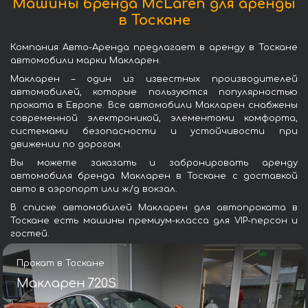
Машины бренда McLaren для аренды
в Тоскане
Компания Авто-Аренда предлагает в аренду в Тоскане
автомобили марки Макларен.
Макларен – один из известных производителей
автомобилей, которые пользуются популярностью
проката в Европе. Все автомобили Макларен снабжены
современной электроникой, элементами комфорта,
системами безопасности и устойчивости при
движении по дорогам.
Вы можете заказать и забронировать аренду
автомобиля бренда Макларен в Тоскане с доставкой
авто в аэропорт или ж/д вокзал.
В списке автомобилей Макларен для автопроката в
Тоскане есть машины премиум-класса для VIP-персон и
гостей.
Прокат в Тоскане
Макларен 720S