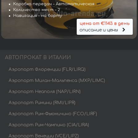
Коробка передач – Автоматическая
Количество мест – 2
Навигация – на борту
цена от €1143 в день
описание и цены
АВТОПРОКАТ В ИТАЛИИ
Аэропорт Флоренции (FLR/LIRQ)
Аэропорт Милан-Мальпенса (MXP/LIMC)
Аэропорт Неаполя (NAP/LIRN)
Аэропорт Римини (RMI/LIPR)
Аэропорт Рим-Фьюмичино (FCO/LIRF)
Аэропорт Рим-Чампино (CIA/LIRA)
Аэропорт Венеции (VCE/LIPZ)