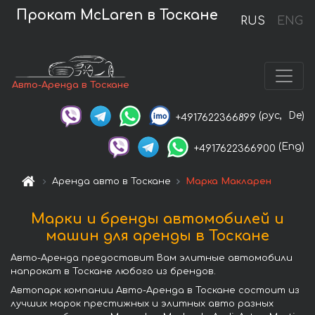
Прокат McLaren в Тоскане
RUS
ENG
Авто-Аренда в Тоскане
(рус,
De)
+4917622366899
(Eng)
+4917622366900
Аренда авто в Тоскане
Марка Макларен
Марки и бренды автомобилей и
машин для аренды в Тоскане
Авто-Аренда предоставит Вам элитные автомобили
напрокат в Тоскане любого из брендов.
Автопарк компании Авто-Аренда в Тоскане состоит из
лучших марок престижных и элитных авто разных