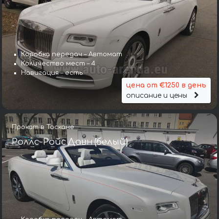
Коробка передач – Автомат
Количество мест – 4
Навигация – есть
цена от €1250 в день
описание и цены
Прокат в Тоскане
Роллс-Ройс Давн (белый)