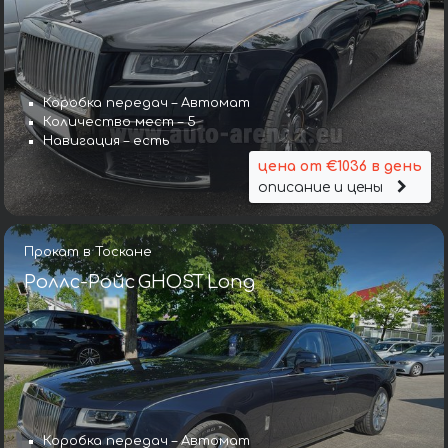
Коробка передач – Автомат
Количество мест – 5
Навигация – есть
цена от €1036 в день
описание и цены
Прокат в Тоскане
Роллс-Ройс GHOST Long
Коробка передач – Автомат