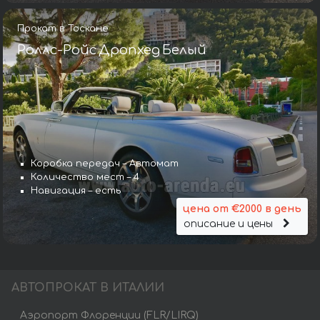
Прокат в Тоскане
Роллс-Ройс Дропхед Белый
Коробка передач – Автомат
Количество мест – 4
Навигация – есть
цена от €2000 в день
описание и цены
АВТОПРОКАТ В ИТАЛИИ
Аэропорт Флоренции (FLR/LIRQ)