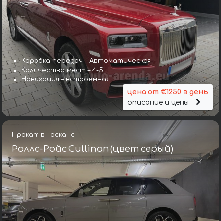
Коробка передач – Автоматическая
Количество мест – 4-5
Навигация – встроенная
цена от €1250 в день
описание и цены
Прокат в Тоскане
Роллс-Ройс Cullinan (цвет серый)