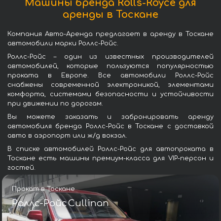
Машины бренда Rolls-Royce для
аренды в Тоскане
Компания Авто-Аренда предлагает в аренду в Тоскане
автомобили марки Роллс-Ройс.
Роллс-Ройс – один из известных производителей
автомобилей, которые пользуются популярностью
проката в Европе. Все автомобили Роллс-Ройс
снабжены современной электроникой, элементами
комфорта, системами безопасности и устойчивости
при движении по дорогам.
Вы можете заказать и забронировать аренду
автомобиля бренда Роллс-Ройс в Тоскане с доставкой
авто в аэропорт или ж/д вокзал.
В списке автомобилей Роллс-Ройс для автопроката в
Тоскане есть машины премиум-класса для VIP-персон и
гостей.
Прокат в Тоскане
Роллс-Ройс Cullinan