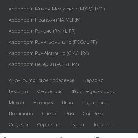
Аэропорт Милан-Мальпенса (MXP/LIMC)
Аэропорт Неаполя (NAP/LIRN)
Аэропорт Римини (RMI/LIPR)
Аэропорт Рим-Фьюмичино (FCO/LIRF)
Аэропорт Рим-Чампино (CIA/LIRA)
Аэропорт Венеции (VCE/LIPZ)
Амальфитанское побережье
Бергамо
Болонья
Флоренция
Форте-дей-Марми
Милан
Неаполь
Пиза
Портофино
Позитано
Сиена
Рим
Сан-Ремо
Сицилия
Сорренто
Турин
Тоскана
Венеция
Верона