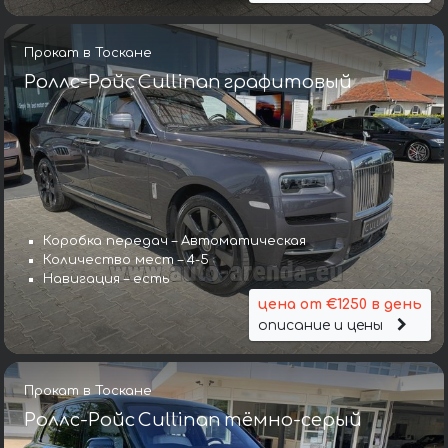
Прокат в Тоскане
Роллс-Ройс Cullinan графитовый
Коробка передач – Автоматическая
Количество мест – 4-5
Навигация – есть
цена от €1250 в день
описание и цены
Прокат в Тоскане
Роллс-Ройс Cullinan тёмно-серый