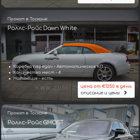
Прокат в Тоскане
Роллс-Ройс Dawn White
Коробка передач – Автоматическая КП
Количество мест – 4
Навигация – есть
цена от €1250 в день
описание и цены
Прокат в Тоскане
Роллс-Ройс GHOST