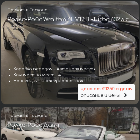
Прокат в Тоскане
Роллс-Ройс Wraith 6.6L V12 Bi-Turbo 632 л.с.
Коробка передач – Автоматическая
Количество мест – 4
Навигация – интегрированная
цена от €1250 в день
описание и цены
Прокат в Тоскане
Роллс-Ройс Давн