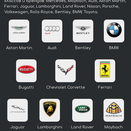
классов и брендов: Mercedes, Maybach, Audi, Aston Martin,
Ferrari, Jaguar, Lamborghini, Land Rover, Nissan, Porsche,
Volkswagen, Rolls-Royce, Bentley, BMW, Toyota.
Aston Martin
Audi
Bentley
BMW
Bugatti
Chevrolet Corvette
Ferrari
Jaguar
Lamborghini
Land Rover
Maybach