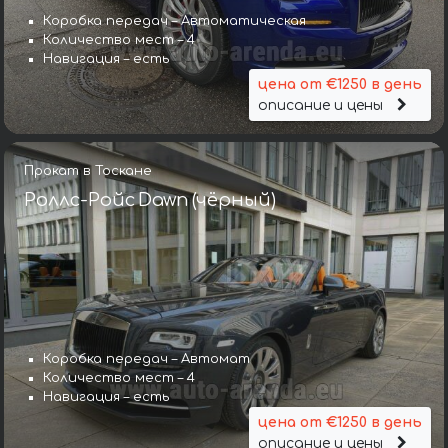
Коробка передач – Автоматическая
Количество мест – 4
Навигация – есть
цена от €1250 в день
описание и цены
Прокат в Тоскане
Роллс-Ройс Dawn (чёрный)
Коробка передач – Автомат
Количество мест – 4
Навигация – есть
цена от €1250 в день
описание и цены