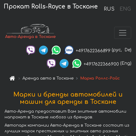
Прокат Rolls-Royce в Тоскане
RUS
ENG
Авто-Аренда в Тоскане
(рус,
De)
+4917622366899
(Eng)
+4917622366900
Аренда авто в Тоскане
Марка Роллс-Ройс
Марки и бренды автомобилей и
машин для аренды в Тоскане
Авто-Аренда предоставит Вам элитные автомобили
напрокат в Тоскане любого из брендов.
Автопарк компании Авто-Аренда в Тоскане состоит из
лучших марок престижных и элитных авто разных