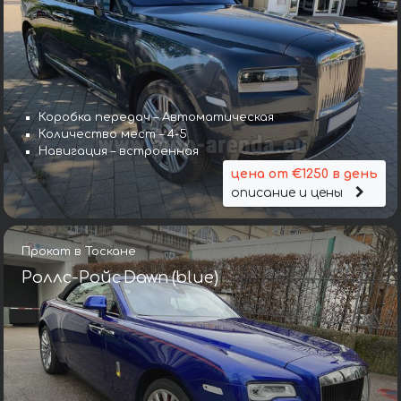
Коробка передач – Автоматическая
Количество мест – 4-5
Навигация – встроенная
цена от €1250 в день
описание и цены
Прокат в Тоскане
Роллс-Ройс Dawn (blue)