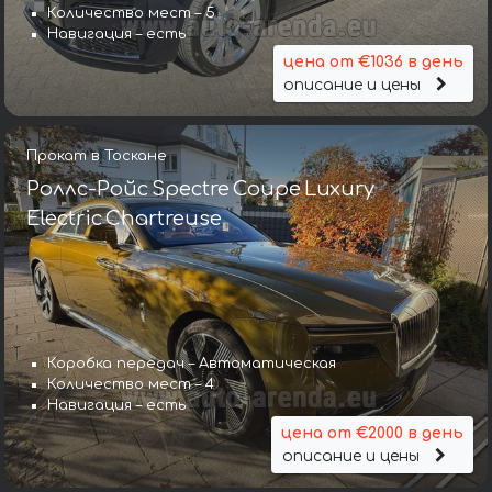
Количество мест – 5
Навигация – есть
цена от €1036 в день
описание и цены
Прокат в Тоскане
Роллс-Ройс Spectre Coupe Luxury
Electric Chartreuse
Коробка передач – Автоматическая
Количество мест – 4
Навигация – есть
цена от €2000 в день
описание и цены