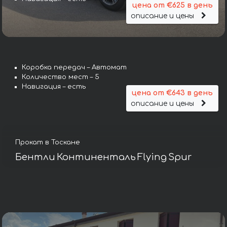
цена от €625 в день
описание и цены
Коробка передач – Автомат
Количество мест – 5
Навигация – есть
цена от €643 в день
описание и цены
Прокат в Тоскане
Бентли Континенталь Flying Spur