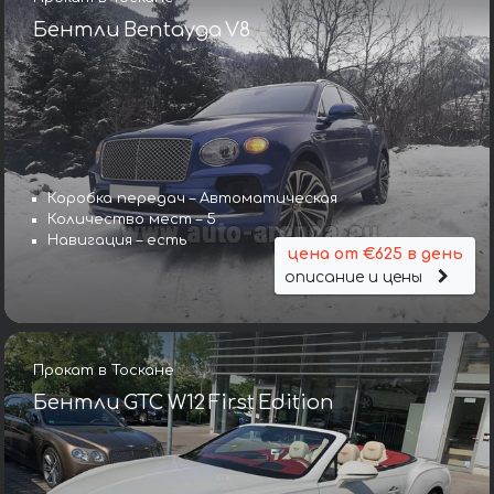
Бентли Bentayga V8
Коробка передач – Автоматическая
Количество мест – 5
Навигация – есть
цена от €625 в день
описание и цены
Прокат в Тоскане
Бентли GTC W12 First Edition