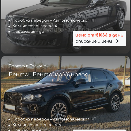
Коробка передач – Автоматическая КП
Количество мест – 4
Навигация – да
цена от €1036 в день
описание и цены
Прокат в Тоскане
Бентли Бентайга V8 новая
Коробка передач – Автоматическая КП
Количество мест – 4-5
Навигация – есть