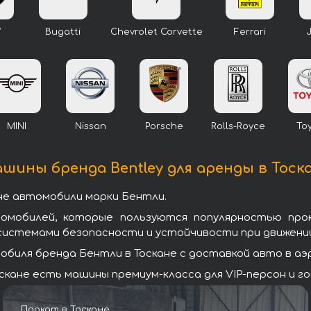
W
Bugatti
Chevrolet Corvette
Ferrari
MINI
Nissan
Porsche
Rolls-Royce
To
шины бренда Bentley для аренды в Тоск
не автомобили марки Бентли.
томобилей, которые пользуются популярностью про
системами безопасности и устойчивости при движении
биля бренда Бентли в Тоскане с доставкой авто в аэр
кане есть машины премиум-класса для VIP-персон и го
Прокат в Тоскане