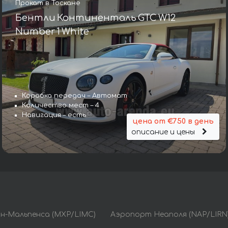
Прокат в Тоскане
Бентли Континенталь GTC W12
Number 1 White
Коробка передач – Автомат
Количество мест – 4
Навигация – есть
цена от €750 в день
описание и цены
н-Мальпенса (MXP/LIMC)
Аэропорт Неаполя (NAP/LIRN