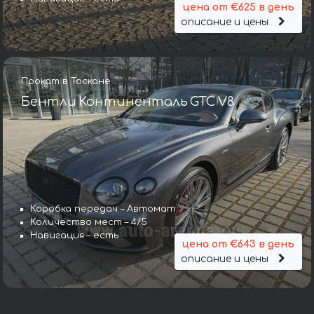
цена от €625 в день
описание и цены
Прокат в Тоскане
Бентли Континенталь GTC V8
Коробка передач – Автомат
Количество мест – 4/5
Навигация – есть
цена от €643 в день
описание и цены