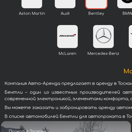
Aston Martin
Audi
Bentley
BM
McLaren
Mercedes-Benz
Ма
Компания Авто-Аренда предлагает в аренду в Тоска
Бентли – один из известных производителей ав
современной электроникой, элементами комфорта, 
Вы можете заказать и забронировать аренду автомо
В списке автомобилей Бентли для автопроката в Тос
Прокат в Тоскане