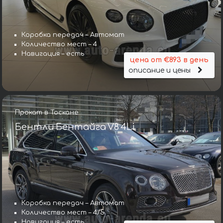
Коробка передач – Автомат
Количество мест – 4
Навигация – есть
цена от €893 в день
описание и цены
Прокат в Тоскане
Бентли Бентайга V8 4Li
Коробка передач – Автомат
Количество мест – 4/5
Навигация – есть