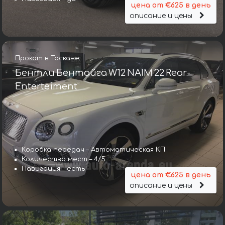
цена от €625 в день
описание и цены
Прокат в Тоскане
Бентли Бентайга W12 NAIM 22 Rear-
Enterteiment
Коробка передач – Автоматическая КП
Количество мест – 4/5
Навигация – есть
цена от €625 в день
описание и цены