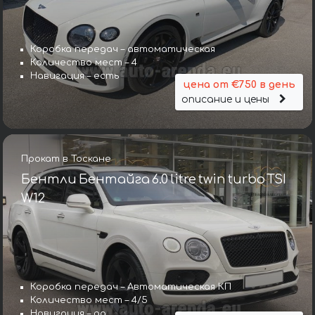
Коробка передач – автоматическая
Количество мест – 4
Навигация – есть
цена от €750 в день
описание и цены
Прокат в Тоскане
Бентли Бентайга 6.0 litre twin turbo TSI
W12
Коробка передач – Автоматическая КП
Количество мест – 4/5
Навигация – да