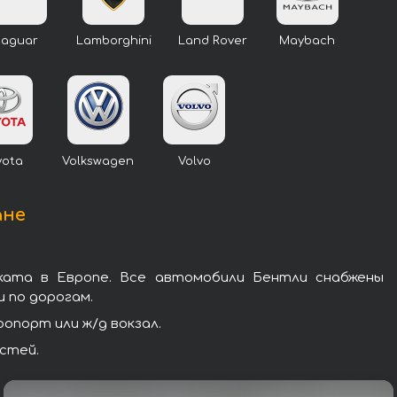
Jaguar
Lamborghini
Land Rover
Maybach
yota
Volkswagen
Volvo
ане
ката в Европе. Все автомобили Бентли снабжены
 по дорогам.
опорт или ж/д вокзал.
стей.