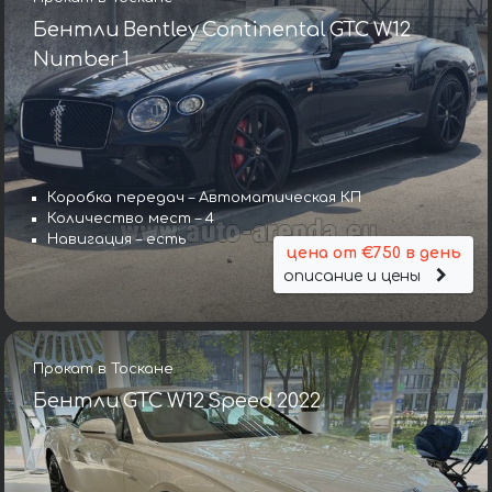
Бентли Bentley Continental GTC W12
Number 1
Коробка передач – Автоматическая КП
Количество мест – 4
Навигация – есть
цена от €750 в день
описание и цены
Прокат в Тоскане
Бентли GTC W12 Speed 2022