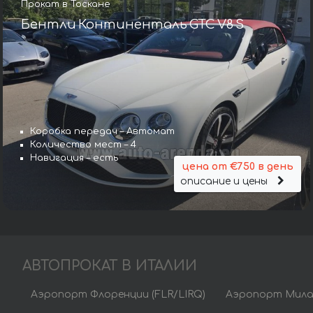
Прокат в Тоскане
Бентли Континенталь GTC V8 S
Коробка передач – Автомат
Количество мест – 4
Навигация – есть
цена от €750 в день
описание и цены
АВТОПРОКАТ В ИТАЛИИ
Аэропорт Флоренции (FLR/LIRQ)
Аэропорт Мила