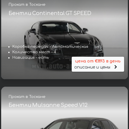
Прокат в Тоскане
Бентли Continental GT SPEED
Коробка передач – Автоматическая
Количество мест – 4
Навигация – есть
цена от €893 в день
описание и цены
Прокат в Тоскане
Бентли Mulsanne Speed V12